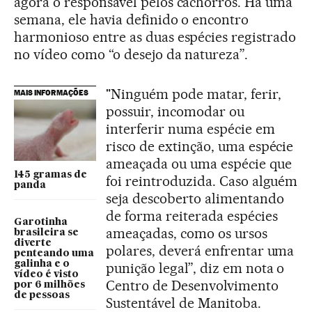
agora o responsável pelos cachorros. Há uma
semana, ele havia definido o encontro
harmonioso entre as duas espécies registrado
no vídeo como “o desejo da natureza”.
"Ninguém pode matar, ferir,
MAIS INFORMAÇÕES
possuir, incomodar ou
interferir numa espécie em
risco de extinção, uma espécie
ameaçada ou uma espécie que
145 gramas de
foi reintroduzida. Caso alguém
panda
seja descoberto alimentando
de forma reiterada espécies
Garotinha
ameaçadas, como os ursos
brasileira se
diverte
polares, deverá enfrentar uma
penteando uma
galinha e o
punição legal”, diz em nota o
vídeo é visto
Centro de Desenvolvimento
por 6 milhões
de pessoas
Sustentável de Manitoba.