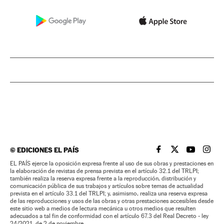
©
EDICIONES EL PAÍS
EL PAÍS BRASIL EN
EL PAÍS BRASI
EL PAÍS B
EL PA
EL PAÍS ejerce la oposición expresa frente al uso de sus obras y prestaciones en
la elaboración de revistas de prensa prevista en el artículo 32.1 del TRLPI;
también realiza la reserva expresa frente a la reproducción, distribución y
comunicación pública de sus trabajos y artículos sobre temas de actualidad
prevista en el artículo 33.1 del TRLPI; y, asimismo, realiza una reserva expresa
de las reproducciones y usos de las obras y otras prestaciones accesibles desde
este sitio web a medios de lectura mecánica u otros medios que resulten
adecuados a tal fin de conformidad con el artículo 67.3 del Real Decreto - ley
24/2021, de 2 de noviembre