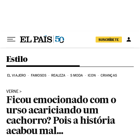
Pular para o conteúdo
SUSCRÍBETE
Estilo
EL VIAJERO
FAMOSOS
REALEZA
S MODA
ICON
CRIANÇAS
VERNE
Ficou emocionado com o
urso acariciando um
cachorro? Pois a história
acabou mal...