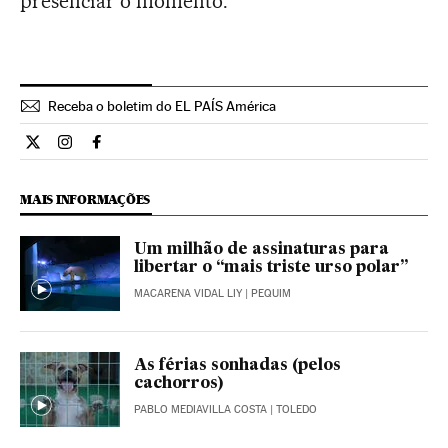
presenciar o momento.
Receba o boletim do EL PAÍS América
Estilo El País Brasil en Twitter
Estilo El País Brasil en Instagram
Estilo El País Brasil en Facebook
MAIS INFORMAÇÕES
Um milhão de assinaturas para
libertar o “mais triste urso polar”
MACARENA VIDAL LIY
| PEQUIM
As férias sonhadas (pelos
cachorros)
PABLO MEDIAVILLA COSTA
| TOLEDO