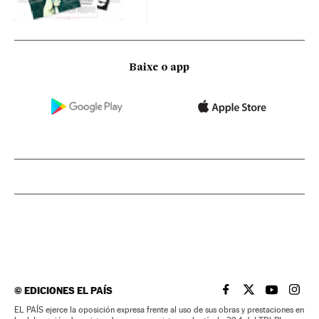
Baixe o app
©
EDICIONES EL PAÍS
EL PAÍS BRASIL EN
EL PAÍS BRASI
EL PAÍS B
EL PA
EL PAÍS ejerce la oposición expresa frente al uso de sus obras y prestaciones en