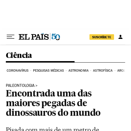
Pular para o conteúdo
SUSCRÍBETE
Ciência
CORONAVÍRUS
PESQUISAS MÉDICAS
ASTRONOMIA
ASTROFÍSICA
ARQUEO
PALEONTOLOGIA
Encontrada uma das
maiores pegadas de
dinossauros do mundo
Pisada com mais de um metro de