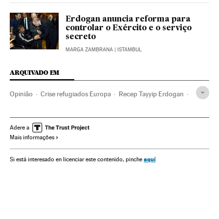
Erdogan anuncia reforma para
controlar o Exército e o serviço
secreto
MARGA ZAMBRANA
| ISTAMBUL
ARQUIVADO EM
Opinião
Crise refugiados Europa
Recep Tayyip Erdogan
Síria
Guerra na Síria
Crise migratória
Turquia
Guerra civil
Crise humanitária
Balcãs
Adere a
Mais informações
Política migração
Vítimas guerra
Oriente médio
Europa Sul
Conflitos políticos
Migração
aquí
Si está interesado en licenciar este contenido, pinche
Política exterior
Ásia
Guerra
Europa
Conflitos
Política