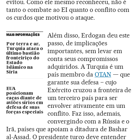
evitou. Como ele mesmo reconheceu, não é
tanto o combate ao EI quanto o conflito com
os curdos que motivou o ataque.
Além disso, Erdogan deu este
MAIS INFORMAÇÕES
passo, de implicações
Por terra e ar,
Turquia ataca o
importantes, sem levar em
último bastião
conta seus compromissos
fronteiriço do
Estado
adquiridos. A Turquia é um
Islâmico na
Síria
país membro da
OTAN
— que
garante sua defesa – cujo
Exército cruzou a fronteira de
EUA
posicionam
um terceiro país para ser
caças diante de
aviões sírios em
envolver ativamente em um
defesa de suas
conflito. Faz isso, ademais,
forças especiais
convergindo com a Rússia e o
Irã, países que apoiam a ditadura de Bashar
al-Assad. O presidente turco deve entender