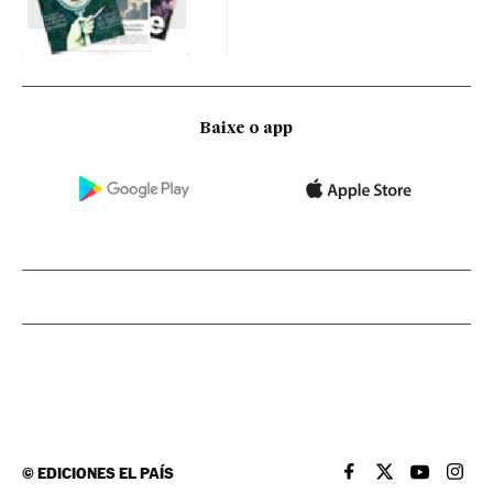
Baixe o app
©
EDICIONES EL PAÍS
EL PAÍS BRASIL EN
EL PAÍS BRASI
EL PAÍS B
EL PA