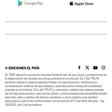
©
EDICIONES EL PAÍS
EL PAÍS BRASIL EN
EL PAÍS BRASI
EL PAÍS B
EL PA
EL PAÍS ejerce la oposición expresa frente al uso de sus obras y prestaciones en
la elaboración de revistas de prensa prevista en el artículo 32.1 del TRLPI;
también realiza la reserva expresa frente a la reproducción, distribución y
comunicación pública de sus trabajos y artículos sobre temas de actualidad
prevista en el artículo 33.1 del TRLPI; y, asimismo, realiza una reserva expresa
de las reproducciones y usos de las obras y otras prestaciones accesibles desde
este sitio web a medios de lectura mecánica u otros medios que resulten
adecuados a tal fin de conformidad con el artículo 67.3 del Real Decreto - ley
24/2021, de 2 de noviembre