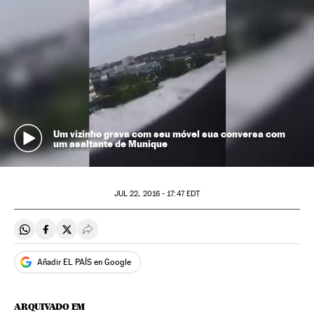
Um vizinho grava com seu móvel sua conversa com
um asaltante de Munique
JUL
22, 2016 - 17:47
EDT
Compartir en Whatsapp
Compartir en Facebook
Compartir en Twitter
Desplegar Redes Sociales
Añadir EL PAÍS en Google
ARQUIVADO EM