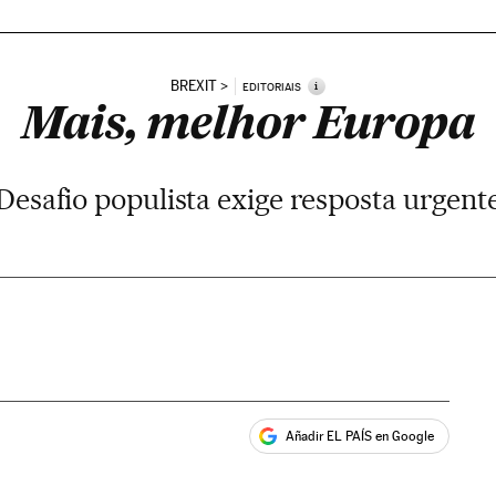
BREXIT
i
EDITORIAIS
Mais, melhor Europa
Desafio populista exige resposta urgent
Añadir EL PAÍS en Google
ales