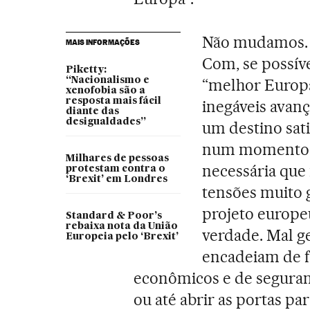
Não mudamos. C
MAIS INFORMAÇÕES
Com, se possíve
Piketty:
“Nacionalismo e
“melhor Europa
xenofobia são a
resposta mais fácil
inegáveis avanç
diante das
desigualdades”
um destino sati
num momento e
Milhares de pessoas
necessária que
protestam contra o
‘Brexit’ em Londres
tensões muito g
projeto europeu
Standard & Poor’s
rebaixa nota da União
verdade. Mal g
Europeia pelo ‘Brexit’
encadeiam de f
econômicos e de seguranç
ou até abrir as portas p