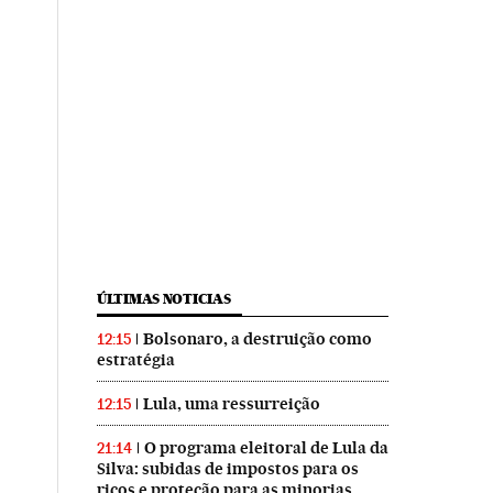
ÚLTIMAS NOTICIAS
Bolsonaro, a destruição como
12:15
estratégia
Lula, uma ressurreição
12:15
O programa eleitoral de Lula da
21:14
Silva: subidas de impostos para os
ricos e proteção para as minorias