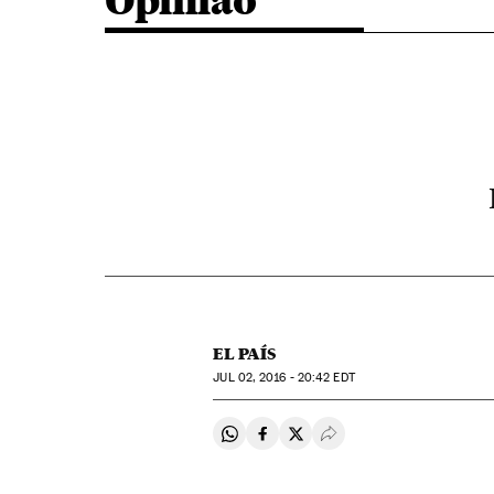
Opinião
EL PAÍS
JUL
02, 2016 - 20:42
EDT
Compartir en Whatsapp
Compartir en Facebook
Compartir en Twitter
Desplegar Redes Soci