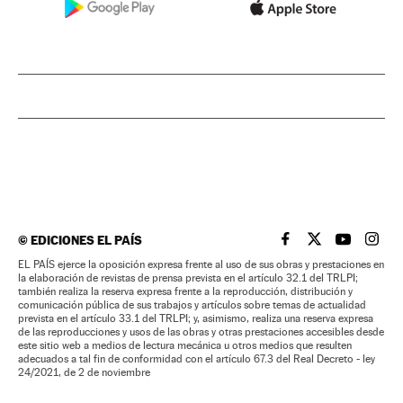
©
EDICIONES EL PAÍS
EL PAÍS BRASIL EN
EL PAÍS BRASI
EL PAÍS B
EL PA
EL PAÍS ejerce la oposición expresa frente al uso de sus obras y prestaciones en
la elaboración de revistas de prensa prevista en el artículo 32.1 del TRLPI;
también realiza la reserva expresa frente a la reproducción, distribución y
comunicación pública de sus trabajos y artículos sobre temas de actualidad
prevista en el artículo 33.1 del TRLPI; y, asimismo, realiza una reserva expresa
de las reproducciones y usos de las obras y otras prestaciones accesibles desde
este sitio web a medios de lectura mecánica u otros medios que resulten
adecuados a tal fin de conformidad con el artículo 67.3 del Real Decreto - ley
24/2021, de 2 de noviembre