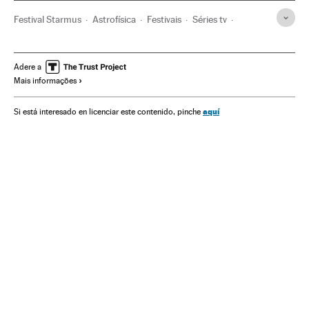
Festival Starmus
Astrofísica
Festivais
Séries tv
Astronomia
Programa tv
Gente
Televisão
Programação
Meios comunicação
Comunicação
Adere a
Mais informações
Ciência
aquí
Si está interesado en licenciar este contenido, pinche