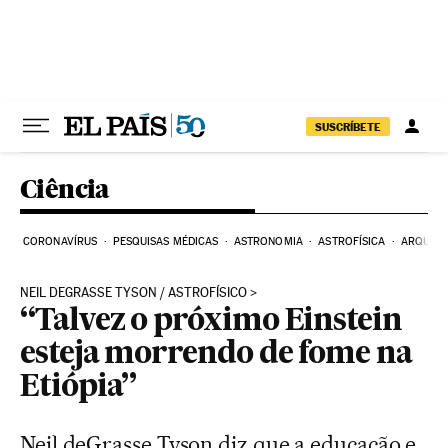
Pular para o conteúdo
SUSCRÍBETE
Ciência
CORONAVÍRUS
PESQUISAS MÉDICAS
ASTRONOMIA
ASTROFÍSICA
ARQUEO
NEIL DEGRASSE TYSON / ASTROFÍSICO
“Talvez o próximo Einstein
esteja morrendo de fome na
Etiópia”
Neil deGrasse Tyson diz que a educação e