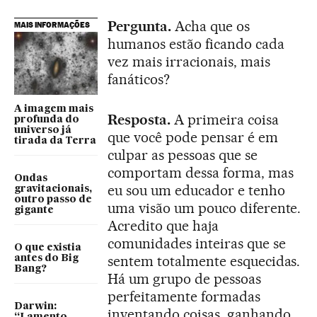
Pergunta.
Acha que os
MAIS INFORMAÇÕES
humanos estão ficando cada
vez mais irracionais, mais
fanáticos?
A imagem mais
Resposta.
A primeira coisa
profunda do
universo já
que você pode pensar é em
tirada da Terra
culpar as pessoas que se
comportam dessa forma, mas
Ondas
eu sou um educador e tenho
gravitacionais,
outro passo de
uma visão um pouco diferente.
gigante
Acredito que haja
comunidades inteiras que se
O que existia
sentem totalmente esquecidas.
antes do Big
Bang?
Há um grupo de pessoas
perfeitamente formadas
Darwin:
inventando coisas, ganhando
“Lamento