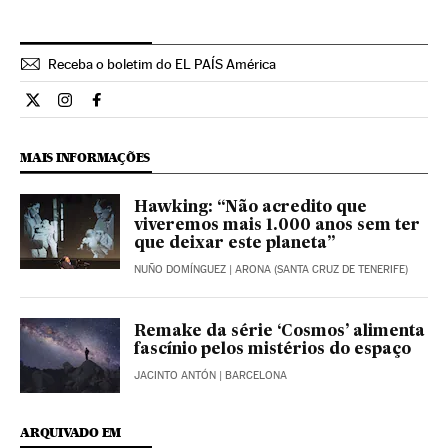
Receba o boletim do EL PAÍS América
Ciencia El País Brasil en Twitter
Ciencia El País Brasil en Instagram
Ciencia El País Brasil en Facebook
MAIS INFORMAÇÕES
Hawking: “Não acredito que
viveremos mais 1.000 anos sem ter
que deixar este planeta”
NUÑO DOMÍNGUEZ
| ARONA (SANTA CRUZ DE TENERIFE)
Remake da série ‘Cosmos’ alimenta
fascínio pelos mistérios do espaço
JACINTO ANTÓN
| BARCELONA
ARQUIVADO EM