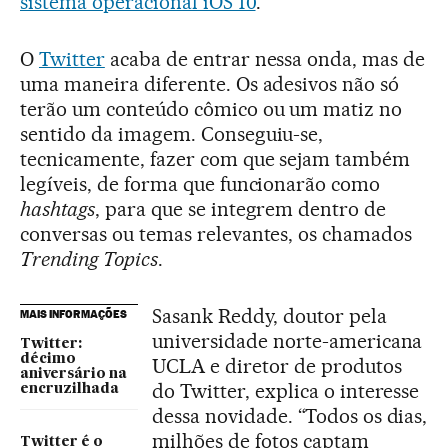
sistema operacional iOS 10
.
O
Twitter
acaba de entrar nessa onda, mas de
uma maneira diferente. Os adesivos não só
terão um conteúdo cômico ou um matiz no
sentido da imagem. Conseguiu-se,
tecnicamente, fazer com que sejam também
legíveis, de forma que funcionarão como
hashtags
, para que se integrem dentro de
conversas ou temas relevantes, os chamados
Trending Topics
.
Sasank Reddy, doutor pela
MAIS INFORMAÇÕES
universidade norte-americana
Twitter:
décimo
UCLA e diretor de produtos
aniversário na
do Twitter, explica o interesse
encruzilhada
dessa novidade. “Todos os dias,
milhões de fotos captam
Twitter é o