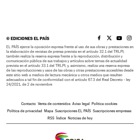
©
EDICIONES EL PAÍS
EL PAÍS BRASIL EN
EL PAÍS BRASI
EL PAÍS B
EL PA
EL PAÍS ejerce la oposición expresa frente al uso de sus obras y prestaciones en
la elaboración de revistas de prensa prevista en el artículo 32.1 del TRLPI;
también realiza la reserva expresa frente a la reproducción, distribución y
comunicación pública de sus trabajos y artículos sobre temas de actualidad
prevista en el artículo 33.1 del TRLPI; y, asimismo, realiza una reserva expresa
de las reproducciones y usos de las obras y otras prestaciones accesibles desde
este sitio web a medios de lectura mecánica u otros medios que resulten
adecuados a tal fin de conformidad con el artículo 67.3 del Real Decreto - ley
24/2021, de 2 de noviembre
Contacto
Venta de contenidos
Aviso legal
Política cookies
Política de privacidad
Mapa
Suscripciones EL PAÍS
Suscripciones empresas
RSS
Índice
Noticias de hoy