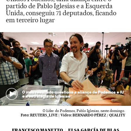
partido de Pablo Iglesias e a Esquerda
Unida, conseguiu 71 deputados, ficando
em terceiro lugar
O mau resultado questiona a aliança de Podemos e IU
e a estratégia de Iglesias
O líder do Podemos, Pablo Iglesias, neste domingo.
Foto:
REUTERS_LIVE
|
Vídeo:
BERNARDO PÉREZ / QUALITY
FRANCESCO MANETTO
ELSA GARCÍA DE BLAS