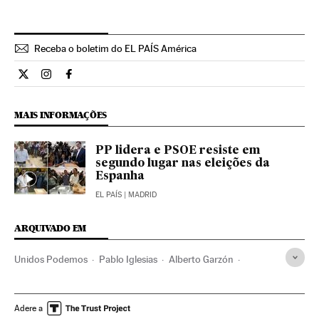
Receba o boletim do EL PAÍS América
Opiniao El País Brasil en Twitter
Opiniao El País Brasil en Instagram
Opiniao El País Brasil en Facebook
MAIS INFORMAÇÕES
PP lidera e PSOE resiste em
segundo lugar nas eleições da
Espanha
EL PAÍS
| MADRID
ARQUIVADO EM
Unidos Podemos
Pablo Iglesias
Alberto Garzón
Pedro Sánchez
Pactos pós-eleitorais
Mariano Rajoy
Albert Rivera
Projeção resultados
Adere a