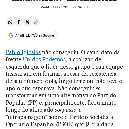
Madri -
JUN
27, 2016 - 08:34
EDT
Compartir en Whatsapp
Compartir en Facebook
Compartir en Twitter
Desplegar Redes Sociales
Añadir EL PAÍS en Google
Pablo Iglesias
não conseguiu. O candidato da
frente
Unidos Podemos
, a coalizão de
esquerda que o líder desse grupo e sua equipe
insistiram em formar, apesar da resistência
de seu número dois, Íñigo Errejón, não teve o
apoio que esperava. Não conseguiu se
transformar em uma alternativa ao Partido
Popular (PP) e, principalmente, ficou muito
longe do almejado
sorpasso
, a
“ultrapassagem” sobre o Partido Socialista
Operário Espanhol (PSOE) que já era dada