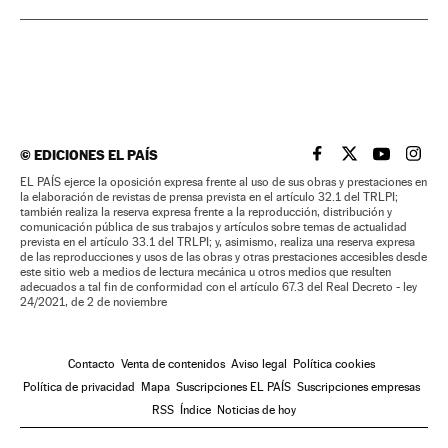
©
EDICIONES EL PAÍS
EL PAÍS BRASIL EN
EL PAÍS BRASI
EL PAÍS B
EL PA
EL PAÍS ejerce la oposición expresa frente al uso de sus obras y prestaciones en
la elaboración de revistas de prensa prevista en el artículo 32.1 del TRLPI;
también realiza la reserva expresa frente a la reproducción, distribución y
comunicación pública de sus trabajos y artículos sobre temas de actualidad
prevista en el artículo 33.1 del TRLPI; y, asimismo, realiza una reserva expresa
de las reproducciones y usos de las obras y otras prestaciones accesibles desde
este sitio web a medios de lectura mecánica u otros medios que resulten
adecuados a tal fin de conformidad con el artículo 67.3 del Real Decreto - ley
24/2021, de 2 de noviembre
Contacto
Venta de contenidos
Aviso legal
Política cookies
Política de privacidad
Mapa
Suscripciones EL PAÍS
Suscripciones empresas
RSS
Índice
Noticias de hoy