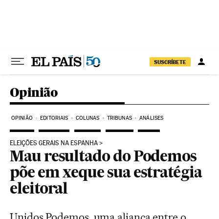
Pular para o conteúdo
SUSCRÍBETE
Opinião
OPINIÃO
EDITORIAIS
COLUNAS
TRIBUNAS
ANÁLISES
ELEIÇÕES GERAIS NA ESPANHA
Mau resultado do Podemos
põe em xeque sua estratégia
eleitoral
Unidos Podemos, uma aliança entre o