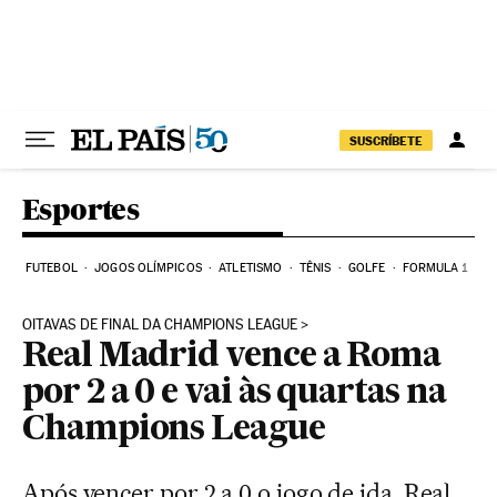
Pular para o conteúdo
SUSCRÍBETE
Esportes
FUTEBOL
JOGOS OLÍMPICOS
ATLETISMO
TÊNIS
GOLFE
FORMULA 1
OITAVAS DE FINAL DA CHAMPIONS LEAGUE
Real Madrid vence a Roma
por 2 a 0 e vai às quartas na
Champions League
Após vencer por 2 a 0 o jogo de ida, Real