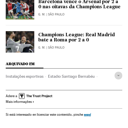
Barcelona vence o Arsenal por 2 a
0 nas oitavas da Champions League
G. M.
| SÃO PAULO
Champions League: Real Madrid
bate a Roma por 2 a 0
G. M.
| SÃO PAULO
ARQUIVADO EM
Instalações esportivas
Estadio Santiago Bernabéu
Cristiano Ronaldo
Zinedine Zidane
A.S. Roma
Real Madrid
Estádios futebol
Times esportes
Adere a
Mais informações
Champions league 2015/2016
Champions League
Futebol
Competições
Esportes
aquí
Si está interesado en licenciar este contenido, pinche