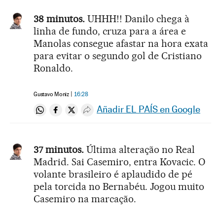
38 minutos.
UHHH!! Danilo chega à
linha de fundo, cruza para a área e
Manolas consegue afastar na hora exata
para evitar o segundo gol de Cristiano
Ronaldo.
Gustavo Moniz
16:28
Añadir EL PAÍS en Google
Compartir en Whatsapp
Compartir en Facebook
Compartir en Twitter
Desplegar Redes Sociales
37 minutos.
Última alteração no Real
Madrid. Sai Casemiro, entra Kovacic. O
volante brasileiro é aplaudido de pé
pela torcida no Bernabéu. Jogou muito
Casemiro na marcação.