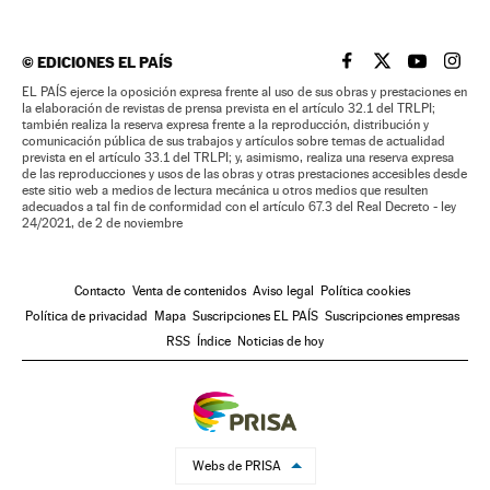
©
EDICIONES EL PAÍS
EL PAÍS BRASIL EN
EL PAÍS BRASI
EL PAÍS B
EL PA
EL PAÍS ejerce la oposición expresa frente al uso de sus obras y prestaciones en
la elaboración de revistas de prensa prevista en el artículo 32.1 del TRLPI;
también realiza la reserva expresa frente a la reproducción, distribución y
comunicación pública de sus trabajos y artículos sobre temas de actualidad
prevista en el artículo 33.1 del TRLPI; y, asimismo, realiza una reserva expresa
de las reproducciones y usos de las obras y otras prestaciones accesibles desde
este sitio web a medios de lectura mecánica u otros medios que resulten
adecuados a tal fin de conformidad con el artículo 67.3 del Real Decreto - ley
24/2021, de 2 de noviembre
Contacto
Venta de contenidos
Aviso legal
Política cookies
Política de privacidad
Mapa
Suscripciones EL PAÍS
Suscripciones empresas
RSS
Índice
Noticias de hoy
Webs de PRISA