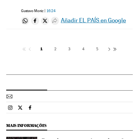
Gustavo Moniz
16:24
Añadir EL PAÍS en Google
Compartir en Whatsapp
Compartir en Facebook
Compartir en Twitter
Desplegar Redes Sociales
1
2
3
4
5
Esportes El País Brasil en Instagram
Esportes El País Brasil en Twitter
Esportes El País Brasil en Facebook
MAIS INFORMAÇÕES