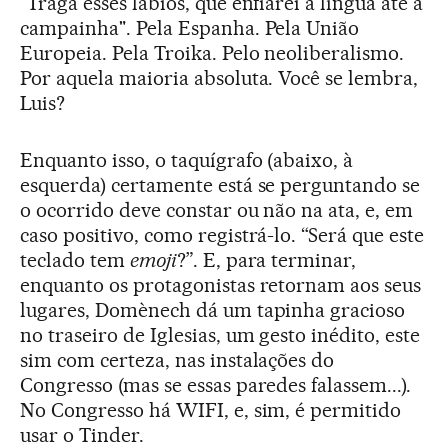
"Traga esses lábios, que enfiarei a língua até a
campainha". Pela Espanha. Pela União
Europeia. Pela Troika. Pelo neoliberalismo.
Por aquela maioria absoluta. Você se lembra,
Luis?
Enquanto isso, o taquígrafo (abaixo, à
esquerda) certamente está se perguntando se
o ocorrido deve constar ou não na ata, e, em
caso positivo, como registrá-lo. “Será que este
teclado tem
emoji
?”. E, para terminar,
enquanto os protagonistas retornam aos seus
lugares, Domènech dá um tapinha gracioso
no traseiro de Iglesias, um gesto inédito, este
sim com certeza, nas instalações do
Congresso (mas se essas paredes falassem...).
No Congresso há WIFI, e, sim, é permitido
usar o Tinder.