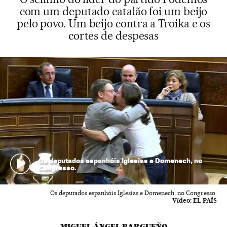
com um deputado catalão foi um beijo
pelo povo. Um beijo contra a Troika e os
cortes de despesas
Os deputados espanhóis Iglesias e Domenech, no
Congresso.
Os deputados espanhóis Iglesias e Domenech, no Congresso.
Vídeo:
EL PAÍS
MIGUEL ÁNGEL BARGUEÑO