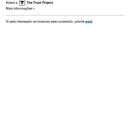
XI Legislatura Espanha
Legislaturas políticas
Adere a
Mais informações
PP Espanha
Partidos políticos
Parlamento
Governo
Administração Estado
Política
Administração pública
aquí
Si está interesado en licenciar este contenido, pinche
Espanha