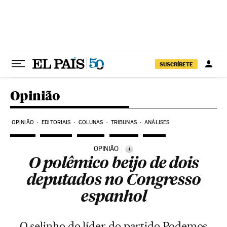
Pular para o conteúdo
SUSCRÍBETE
Opinião
OPINIÃO
EDITORIAIS
COLUNAS
TRIBUNAS
ANÁLISES
OPINIÃO
i
O polêmico beijo de dois
deputados no Congresso
espanhol
O selinho do líder do partido Podemos