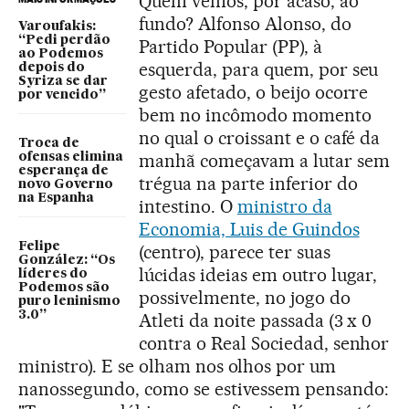
Quem vemos, por acaso, ao
fundo? Alfonso Alonso, do
Varoufakis:
“Pedi perdão
Partido Popular (PP), à
ao Podemos
esquerda, para quem, por seu
depois do
Syriza se dar
gesto afetado, o beijo ocorre
por vencido”
bem no incômodo momento
no qual o croissant e o café da
Troca de
manhã começavam a lutar sem
ofensas elimina
esperança de
trégua na parte inferior do
novo Governo
na Espanha
intestino. O
ministro da
Economia, Luis de Guindos
Felipe
(centro), parece ter suas
González: “Os
lúcidas ideias em outro lugar,
líderes do
Podemos são
possivelmente, no jogo do
puro leninismo
3.0”
Atleti da noite passada (3 x 0
contra o Real Sociedad, senhor
ministro). E se olham nos olhos por um
nanossegundo, como se estivessem pensando: