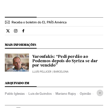
Receba o boletim do EL PAÍS América
Opiniao El País Brasil en Twitter
Opiniao El País Brasil en Instagram
Opiniao El País Brasil en Facebook
MAIS INFORMAÇÕES
Varoufakis: “Pedi perdão ao
Podemos depois do Syriza se dar
por vencido”
LLUÍS PELLICER
| BARCELONA
ARQUIVADO EM
Pablo Iglesias
Luis de Guindos
Mariano Rajoy
Opinião
Congresso dos Deputados Espanha
Podemos