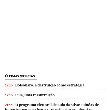
ÚLTIMAS NOTICIAS
Bolsonaro, a destruição como estratégia
12:15
Lula, uma ressurreição
12:15
O programa eleitoral de Lula da Silva: subidas de
21:14
impostos para os ricos e proteção para as minorias