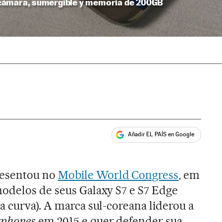
cámara, sumergible y memoria de 200GB
Añadir EL PAÍS en Google
ales
esentou no
Mobile World Congress
, em
modelos de seus Galaxy S7 e S7 Edge
a curva). A marca sul-coreana liderou a
tphones
em 2015 e quer defender sua