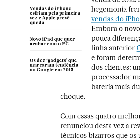
hegemonia fre
Vendas do iPhone
esfriam pela primeira
vendas do iPhon
vez e Apple prevê
queda
Embora o novo 
pouca diferenç
Novo iPad que quer
acabar com o PC
linha anterior
G
e foram determ
Os dez ‘gadgets’ que
dos clientes: 
marcaram tendência
no Google em 2015
processador mai
bateria mais du
choque.
Com essas quatro melhor
renunciou desta vez a re
técnicos bizarros que os