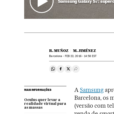
Samsung Galaxy S7: super
R. MUÑOZ
M. JIMÉNEZ
Barcelona -
FEB
22, 2016 - 14:58
EST
Compartir en Whatsapp
Compartir en Facebook
Compartir en Twitter
Desplegar Redes Soci
A
Samsung
apr
MAIS INFORMAÇÕES
Barcelona, os 
Oculus quer levar a
realidade virtual para
(versão com tel
as massas
venda de
smar