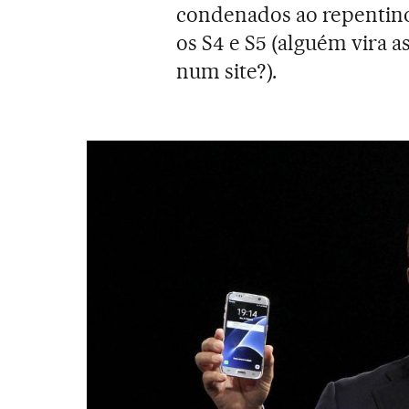
condenados ao repentin
os S4 e S5 (alguém vira 
num site?).