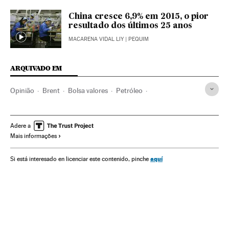
China cresce 6,9% em 2015, o pior
resultado dos últimos 25 anos
MACARENA VIDAL LIY
| PEQUIM
ARQUIVADO EM
Opinião
Brent
Bolsa valores
Petróleo
Combustíveis fósseis
Mercados financeiros
Combustíveis
Energia não renovável
Economia
Adere a
Mais informações
Finanças
Fontes energia
Energia
aquí
Si está interesado en licenciar este contenido, pinche