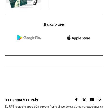
Baixe o app
©
EDICIONES EL PAÍS
EL PAÍS BRASIL EN
EL PAÍS BRASI
EL PAÍS B
EL PA
EL PAÍS ejerce la oposición expresa frente al uso de sus obras y prestaciones en