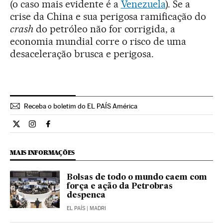
(o caso mais evidente é a
Venezuela
). Se a
crise da China e sua perigosa ramificação do
crash
do petróleo não for corrigida, a
economia mundial corre o risco de uma
desaceleração brusca e perigosa.
Receba o boletim do EL PAÍS América
Opiniao El País Brasil en Twitter
Opiniao El País Brasil en Instagram
Opiniao El País Brasil en Facebook
MAIS INFORMAÇÕES
Bolsas de todo o mundo caem com
força e ação da Petrobras
despenca
EL PAÍS
| MADRI