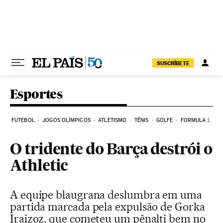
Pular para o conteúdo
SUSCRÍBETE
Esportes
FUTEBOL
JOGOS OLÍMPICOS
ATLETISMO
TÊNIS
GOLFE
FORMULA 1
O tridente do Barça destrói o
Athletic
A equipe blaugrana deslumbra em uma
partida marcada pela expulsão de Gorka
Iraizoz, que cometeu um pênalti bem no