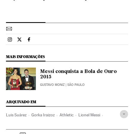
Esportes El País Brasil en Instagram
Esportes El País Brasil en Twitter
Esportes El País Brasil en Facebook
MAIS INFORMAÇÕES
Messi conquista a Bola de Ouro
2015
GUSTAVO MONIZ
| SÃO PAULO
ARQUIVADO EM
Luis Suárez
Gorka Iraizoz
Athletic
Lionel Messi
Neymar
FC Barcelona
Times esportes
Futebol