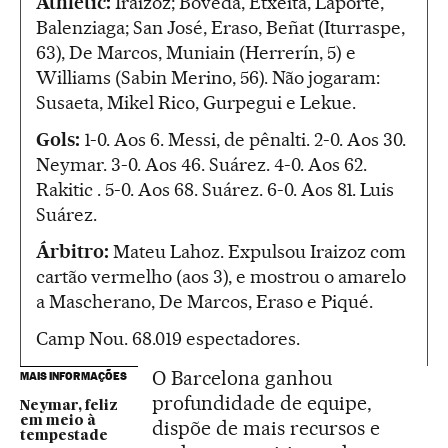
Athletic:
Iraizoz; Bóveda, Etxeita, Laporte,
Balenziaga; San José, Eraso, Beñat (Iturraspe,
63), De Marcos, Muniain (Herrerín, 5) e
Williams (Sabin Merino, 56). Não jogaram:
Susaeta, Mikel Rico, Gurpegui e Lekue.
Gols:
1-0. Aos 6. Messi, de pênalti. 2-0. Aos 30.
Neymar. 3-0. Aos 46. Suárez. 4-0. Aos 62.
Rakitic . 5-0. Aos 68. Suárez. 6-0. Aos 81. Luis
Suárez.
Árbitro:
Mateu Lahoz. Expulsou Iraizoz com
cartão vermelho (aos 3), e mostrou o amarelo
a Mascherano, De Marcos, Eraso e Piqué.
Camp Nou. 68.019 espectadores.
O Barcelona ganhou
MAIS INFORMAÇÕES
profundidade de equipe,
Neymar, feliz
em meio à
dispõe de mais recursos e
tempestade