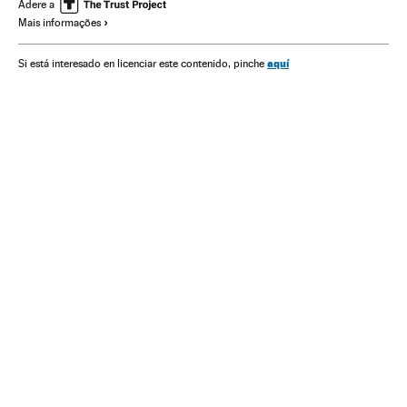
Esportes
Adere a
Mais informações
aquí
Si está interesado en licenciar este contenido, pinche