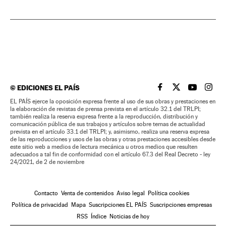
©
EDICIONES EL PAÍS
EL PAÍS BRASIL EN
EL PAÍS BRASI
EL PAÍS B
EL PA
EL PAÍS ejerce la oposición expresa frente al uso de sus obras y prestaciones en
la elaboración de revistas de prensa prevista en el artículo 32.1 del TRLPI;
también realiza la reserva expresa frente a la reproducción, distribución y
comunicación pública de sus trabajos y artículos sobre temas de actualidad
prevista en el artículo 33.1 del TRLPI; y, asimismo, realiza una reserva expresa
de las reproducciones y usos de las obras y otras prestaciones accesibles desde
este sitio web a medios de lectura mecánica u otros medios que resulten
adecuados a tal fin de conformidad con el artículo 67.3 del Real Decreto - ley
24/2021, de 2 de noviembre
Contacto
Venta de contenidos
Aviso legal
Política cookies
Política de privacidad
Mapa
Suscripciones EL PAÍS
Suscripciones empresas
RSS
Índice
Noticias de hoy