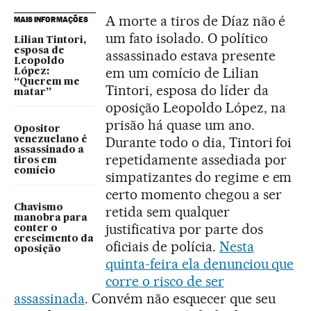
A morte a tiros de Díaz não é
MAIS INFORMAÇÕES
um fato isolado. O político
Lilian Tintori,
esposa de
assassinado estava presente
Leopoldo
em um comício de Lilian
López:
“Querem me
Tintori, esposa do líder da
matar”
oposição Leopoldo López, na
prisão há quase um ano.
Opositor
Durante todo o dia, Tintori foi
venezuelano é
assassinado a
repetidamente assediada por
tiros em
comício
simpatizantes do regime e em
certo momento chegou a ser
Chavismo
retida sem qualquer
manobra para
justificativa por parte dos
conter o
crescimento da
oficiais de polícia.
Nesta
oposição
quinta-feira ela denunciou que
corre o risco de ser
assassinada
. Convém não esquecer que seu