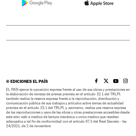
©
EDICIONES EL PAÍS
EL PAÍS BRASIL EN
EL PAÍS BRASI
EL PAÍS B
EL PA
EL PAÍS ejerce la oposición expresa frente al uso de sus obras y prestaciones en
la elaboración de revistas de prensa prevista en el artículo 32.1 del TRLPI;
también realiza la reserva expresa frente a la reproducción, distribución y
comunicación pública de sus trabajos y artículos sobre temas de actualidad
prevista en el artículo 33.1 del TRLPI; y, asimismo, realiza una reserva expresa
de las reproducciones y usos de las obras y otras prestaciones accesibles desde
este sitio web a medios de lectura mecánica u otros medios que resulten
adecuados a tal fin de conformidad con el artículo 67.3 del Real Decreto - ley
24/2021, de 2 de noviembre