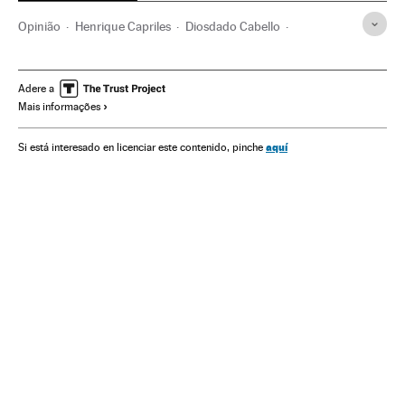
Opinião
Henrique Capriles
Diosdado Cabello
Leopoldo López
Hugo Chávez
Eleições Venezuela
Venezuela
Eleições
América do Sul
América Latina
Adere a
Mais informações
Política
América
Nicolás Maduro
aquí
Si está interesado en licenciar este contenido, pinche