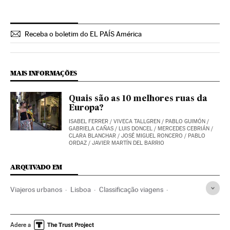
Receba o boletim do EL PAÍS América
MAIS INFORMAÇÕES
Quais são as 10 melhores ruas da
Europa?
ISABEL FERRER
/
VIVECA TALLGREN
/
PABLO GUIMÓN
/
GABRIELA CAÑAS
/
LUIS DONCEL
/
MERCEDES CEBRIÁN
/
CLARA BLANCHAR
/
JOSÉ MIGUEL RONCERO
/
PABLO
ORDAZ
/
JAVIER MARTÍN DEL BARRIO
ARQUIVADO EM
Viajeros urbanos
Lisboa
Classificação viagens
Setúbal
Viagens
Alentejo
Río Tajo
Portugal
Restaurantes
Rios
Restauración
Ofertas turísticas
Adere a