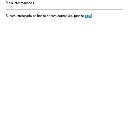
Mais informações
Europa Ocidental
Hotelaria
Espaços naturais
Água
Gastronomia
Turismo
Europa
Cultura
Meio ambiente
aquí
Si está interesado en licenciar este contenido, pinche