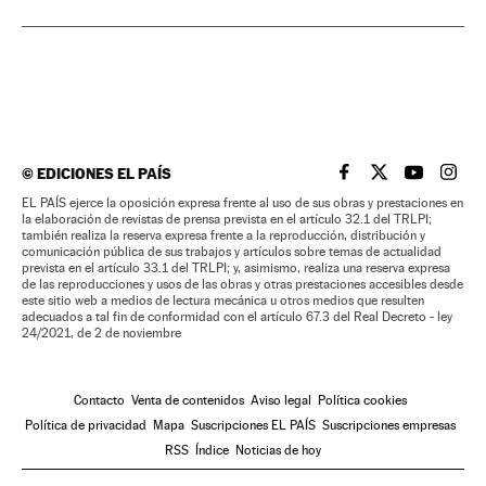
©
EDICIONES EL PAÍS
EL PAÍS BRASIL EN
EL PAÍS BRASI
EL PAÍS B
EL PA
EL PAÍS ejerce la oposición expresa frente al uso de sus obras y prestaciones en
la elaboración de revistas de prensa prevista en el artículo 32.1 del TRLPI;
también realiza la reserva expresa frente a la reproducción, distribución y
comunicación pública de sus trabajos y artículos sobre temas de actualidad
prevista en el artículo 33.1 del TRLPI; y, asimismo, realiza una reserva expresa
de las reproducciones y usos de las obras y otras prestaciones accesibles desde
este sitio web a medios de lectura mecánica u otros medios que resulten
adecuados a tal fin de conformidad con el artículo 67.3 del Real Decreto - ley
24/2021, de 2 de noviembre
Contacto
Venta de contenidos
Aviso legal
Política cookies
Política de privacidad
Mapa
Suscripciones EL PAÍS
Suscripciones empresas
RSS
Índice
Noticias de hoy