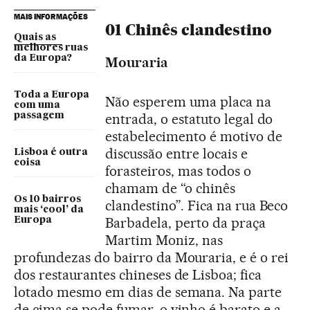
MAIS INFORMAÇÕES
01 Chinês clandestino
Quais as
melhores ruas
da Europa?
Mouraria
Toda a Europa
Não esperem uma placa na
com uma
passagem
entrada, o estatuto legal do
estabelecimento é motivo de
discussão entre locais e
Lisboa é outra
coisa
forasteiros, mas todos o
chamam de “o chinês
Os 10 bairros
clandestino”. Fica na rua Beco
mais ‘cool’ da
Barbadela, perto da praça
Europa
Martim Moniz, nas
profundezas do bairro da Mouraria, e é o rei
dos restaurantes chineses de Lisboa; fica
lotado mesmo em dias de semana. Na parte
de cima se pode fumar, o vinho é barato e a