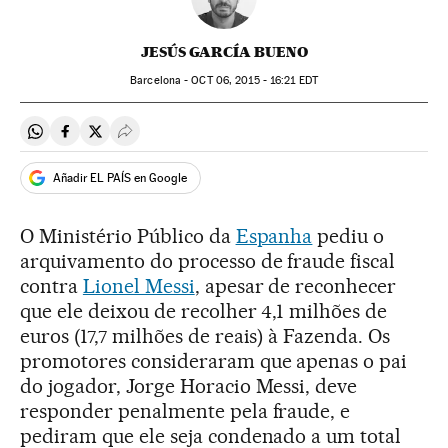
JESÚS GARCÍA BUENO
Barcelona -
OCT
06, 2015 - 16:21
EDT
Compartir en Whatsapp
Compartir en Facebook
Compartir en Twitter
Desplegar Redes Sociales
Añadir EL PAÍS en Google
O Ministério Público da
Espanha
pediu o
arquivamento do processo de fraude fiscal
contra
Lionel Messi
, apesar de reconhecer
que ele deixou de recolher 4,1 milhões de
euros (17,7 milhões de reais) à Fazenda. Os
promotores consideraram que apenas o pai
do jogador, Jorge Horacio Messi, deve
responder penalmente pela fraude, e
pediram que ele seja condenado a um total