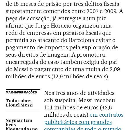
de 18 meses de prisão por três delitos fiscais
supostamente cometidos entre 2007 e 2009. A
peça de acusação, já entregue a um juiz,
afirma que Jorge Horacio organizou uma
rede de empresas em paraísos fiscais que
permitia ao atacante do Barcelona evitar o
pagamento de impostos pela exploração de
seus direitos de imagem. A promotora
encarregada do caso também exigiu do pai
de Messi o pagamento de uma multa de 2,09
milhões de euros (12,9 milhões de reais).
Nos três anos de atividades
MAIS INFORMAÇÕES
sob suspeita, Messi recebeu
Tudo sobre
Lionel Messi
10,1 milhões de euros (43,6
milhões de reais)
em contratos
publicitários com grandes
Neymar tem
bens
companhias de todo o mundo
.
bloqueados no