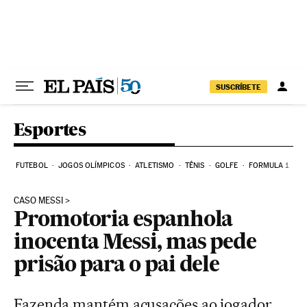
Pular para o conteúdo
SUSCRÍBETE
Esportes
FUTEBOL
JOGOS OLÍMPICOS
ATLETISMO
TÊNIS
GOLFE
FORMULA 1
CASO MESSI
Promotoria espanhola
inocenta Messi, mas pede
prisão para o pai dele
Fazenda mantém acusações ao jogador,