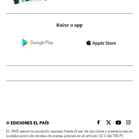
Baixe o app
©
EDICIONES EL PAÍS
EL PAÍS BRASIL EN
EL PAÍS BRASI
EL PAÍS B
EL PA
EL PAÍS ejerce la oposición expresa frente al uso de sus obras y prestaciones en
la elaboración de revistas de prensa prevista en el artículo 32.1 del TRLPI;