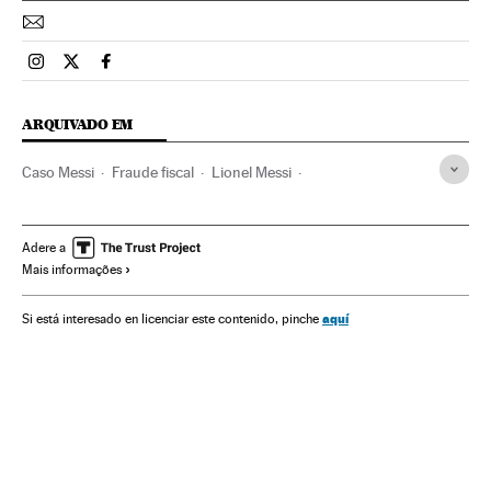
Esportes El País Brasil en Instagram
Esportes El País Brasil en Twitter
Esportes El País Brasil en Facebook
ARQUIVADO EM
Caso Messi
Fraude fiscal
Lionel Messi
Justiça esportiva
Casos judiciais
Delitos fiscais
Delitos
Justiça
Jogador futebol
Jogadores
Esportistas
Adere a
Mais informações
Futebol
Esportes
aquí
Si está interesado en licenciar este contenido, pinche