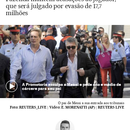
que será julgado por evasão de 17,7
milhões
A Promotoria exculpa a Messi e pede ano e médio de
cárcere para seu pai
O pai de Messi a sua entrada aos tribunais
Foto:
REUTERS_LIVE
|
Vídeo:
E. MORENATTI (AP) | REUTERS LIVE