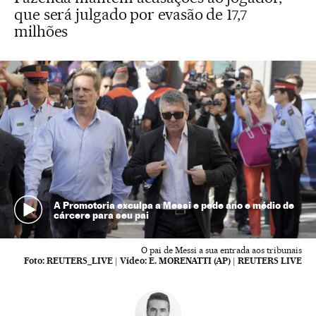
que será julgado por evasão de 17,7
milhões
A Promotoria exculpa a Messi e pede ano e médio de
cárcere para seu pai
O pai de Messi a sua entrada aos tribunais
Foto:
REUTERS_LIVE
|
Vídeo:
E. MORENATTI (AP) | REUTERS LIVE