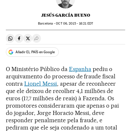
JESÚS GARCÍA BUENO
Barcelona -
OCT
06, 2015 - 16:21
EDT
Compartir en Whatsapp
Compartir en Facebook
Compartir en Twitter
Desplegar Redes Sociales
Añadir EL PAÍS en Google
O Ministério Público da
Espanha
pediu o
arquivamento do processo de fraude fiscal
contra
Lionel Messi
, apesar de reconhecer
que ele deixou de recolher 4,1 milhões de
euros (17,7 milhões de reais) à Fazenda. Os
promotores consideraram que apenas o pai
do jogador, Jorge Horacio Messi, deve
responder penalmente pela fraude, e
pediram que ele seja condenado a um total