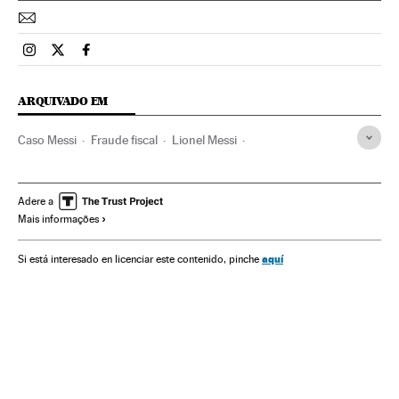
Esportes El País Brasil en Instagram
Esportes El País Brasil en Twitter
Esportes El País Brasil en Facebook
ARQUIVADO EM
Caso Messi
Fraude fiscal
Lionel Messi
Justiça esportiva
Casos judiciais
Delitos fiscais
Delitos
Justiça
Jogador futebol
Jogadores
Esportistas
Adere a
Mais informações
Futebol
Esportes
aquí
Si está interesado en licenciar este contenido, pinche