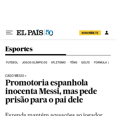
Pular para o conteúdo
SUSCRÍBETE
Esportes
FUTEBOL
JOGOS OLÍMPICOS
ATLETISMO
TÊNIS
GOLFE
FORMULA 1
CASO MESSI
Promotoria espanhola
inocenta Messi, mas pede
prisão para o pai dele
Fazenda mantém acusações ao jogador,