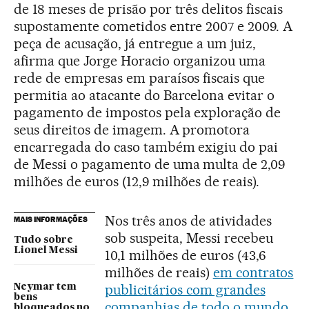
de 18 meses de prisão por três delitos fiscais
supostamente cometidos entre 2007 e 2009. A
peça de acusação, já entregue a um juiz,
afirma que Jorge Horacio organizou uma
rede de empresas em paraísos fiscais que
permitia ao atacante do Barcelona evitar o
pagamento de impostos pela exploração de
seus direitos de imagem. A promotora
encarregada do caso também exigiu do pai
de Messi o pagamento de uma multa de 2,09
milhões de euros (12,9 milhões de reais).
Nos três anos de atividades
MAIS INFORMAÇÕES
sob suspeita, Messi recebeu
Tudo sobre
Lionel Messi
10,1 milhões de euros (43,6
milhões de reais)
em contratos
publicitários com grandes
Neymar tem
bens
companhias de todo o mundo
.
bloqueados no