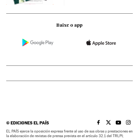
Baixe o app
©
EDICIONES EL PAÍS
EL PAÍS BRASIL EN
EL PAÍS BRASI
EL PAÍS B
EL PA
EL PAÍS ejerce la oposición expresa frente al uso de sus obras y prestaciones en
la elaboración de revistas de prensa prevista en el artículo 32.1 del TRLPI;