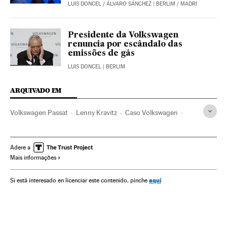
LUIS DONCEL
/
ÁLVARO SÁNCHEZ
| BERLIM / MADRI
Presidente da Volkswagen
renuncia por escândalo das
emissões de gás
LUIS DONCEL
| BERLIM
ARQUIVADO EM
Volkswagen Passat
Lenny Kravitz
Caso Volkswagen
Emissão gases
Nova York
Volkswagen
Fraudes
Contaminação atmosférica
Estados Unidos
Carros
Adere a
Mais informações
Volkswagen Group
Contaminação
Veículos
Fabricantes automóveis
América do Norte
aquí
Si está interesado en licenciar este contenido, pinche
Problemas ambientais
Automobilismo
Delitos
América
Empresas
Transporte
Meios comunicação