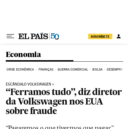
Pular para o conteúdo
SUSCRÍBETE
Economia
CRISE ECONÔMICA
FINANÇAS
GUERRA COMERCIAL
BOLSA
DESEMPREGO
ESCÂNDALO VOLKSWAGEN
“Ferramos tudo”, diz diretor
da Volkswagen nos EUA
sobre fraude
“Pagaremos o que tivermos que pagar”,