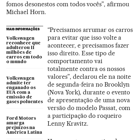
fomos desonestos com todos vocês”, afirmou
Michael Horn.
“Precisamos arrumar os carros
MAIS INFORMAÇÕES
para evitar que isso volte a
Volkswagen
reconhece que
acontecer, e precisamos fazer
adulterou 11
isso direito. Esse tipo de
milhões de
carros em todo
comportamento vai
o mundo
totalmente contra os nossos
valores”, declarou ele na noite
Volkswagen
de segunda-feira no Brooklyn
admite ter
enganado os
(Nova York), durante o evento
EUA com a
emissão de
de apresentação de uma nova
gases poluentes
versão do modelo Passat, com
a participação do roqueiro
Ford Motors
Lenny Kravitz.
amarga
prejuízos na
América Latina