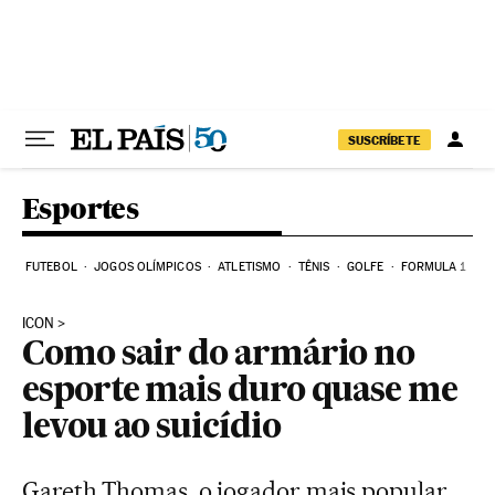
Pular para o conteúdo
SUSCRÍBETE
Esportes
FUTEBOL
JOGOS OLÍMPICOS
ATLETISMO
TÊNIS
GOLFE
FORMULA 1
ICON
Como sair do armário no
esporte mais duro quase me
levou ao suicídio
Gareth Thomas, o jogador mais popular