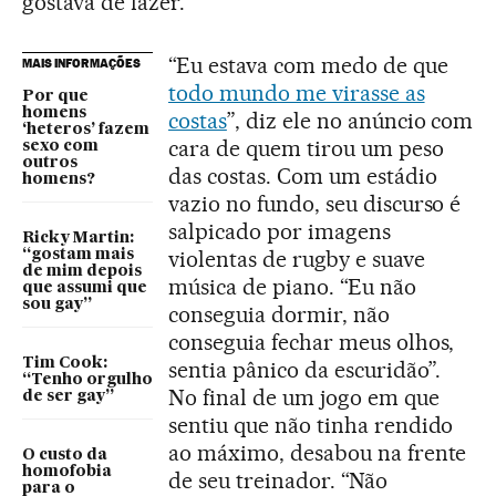
gostava de fazer.
“Eu estava com medo de que
MAIS INFORMAÇÕES
todo mundo me virasse as
Por que
homens
costas
”, diz ele no anúncio com
‘heteros’ fazem
cara de quem tirou um peso
sexo com
outros
das costas. Com um estádio
homens?
vazio no fundo, seu discurso é
salpicado por imagens
Ricky Martin:
violentas de rugby e suave
“gostam mais
de mim depois
música de piano. “Eu não
que assumi que
sou gay”
conseguia dormir, não
conseguia fechar meus olhos,
Tim Cook:
sentia pânico da escuridão”.
“Tenho orgulho
No final de um jogo em que
de ser gay”
sentiu que não tinha rendido
ao máximo, desabou na frente
O custo da
homofobia
de seu treinador. “Não
para o