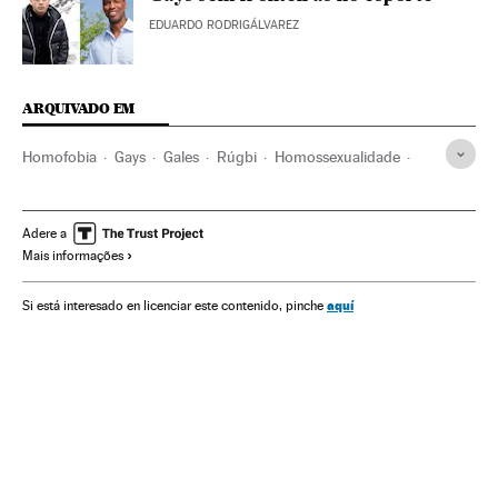
EDUARDO RODRIGÁLVAREZ
ARQUIVADO EM
Homofobia
Gays
Gales
Rúgbi
Homossexualidade
Jogadores
LGTBI
Esportistas
Reino Unido
Gente
Grupos sociais
Europa Ocidental
Europa
Esportes
Adere a
Mais informações
Preconceitos
Problemas sociais
Orientação sexual
Sexualidade
Sociedade
Icon
aquí
Si está interesado en licenciar este contenido, pinche