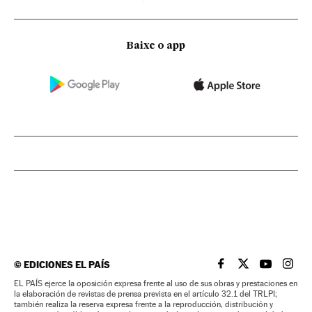
Baixe o app
©
EDICIONES EL PAÍS
EL PAÍS BRASIL EN
EL PAÍS BRASI
EL PAÍS B
EL PA
EL PAÍS ejerce la oposición expresa frente al uso de sus obras y prestaciones en
la elaboración de revistas de prensa prevista en el artículo 32.1 del TRLPI;
también realiza la reserva expresa frente a la reproducción, distribución y