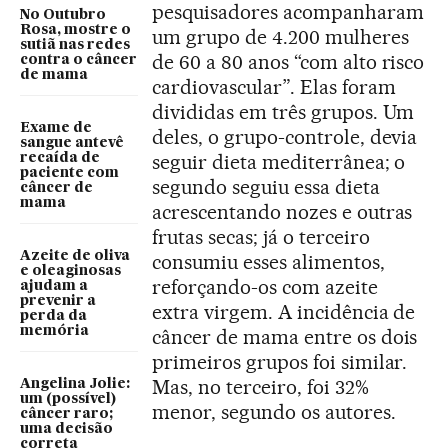
pesquisadores acompanharam
No Outubro
Rosa, mostre o
um grupo de 4.200 mulheres
sutiã nas redes
de 60 a 80 anos “com alto risco
contra o câncer
de mama
cardiovascular”. Elas foram
divididas em três grupos. Um
Exame de
deles, o grupo-controle, devia
sangue antevê
seguir dieta mediterrânea; o
recaída de
paciente com
segundo seguiu essa dieta
câncer de
mama
acrescentando nozes e outras
frutas secas; já o terceiro
Azeite de oliva
consumiu esses alimentos,
e oleaginosas
reforçando-os com azeite
ajudam a
prevenir a
extra virgem. A incidência de
perda da
memória
câncer de mama entre os dois
primeiros grupos foi similar.
Mas, no terceiro, foi 32%
Angelina Jolie:
um (possível)
menor, segundo os autores.
câncer raro;
uma decisão
correta