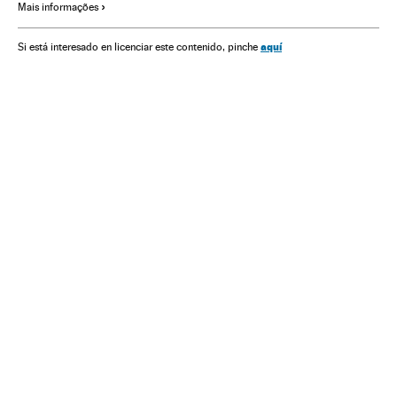
Mais informações
Investigação científica
Bem-estar
Doenças
Estilo vida
Ciência
Sociedade
Medicina
Saúde
aquí
Si está interesado en licenciar este contenido, pinche