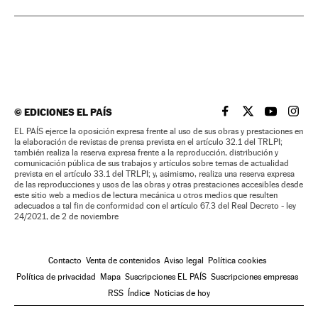
©
EDICIONES EL PAÍS
EL PAÍS BRASIL EN
EL PAÍS BRASI
EL PAÍS B
EL PA
EL PAÍS ejerce la oposición expresa frente al uso de sus obras y prestaciones en
la elaboración de revistas de prensa prevista en el artículo 32.1 del TRLPI;
también realiza la reserva expresa frente a la reproducción, distribución y
comunicación pública de sus trabajos y artículos sobre temas de actualidad
prevista en el artículo 33.1 del TRLPI; y, asimismo, realiza una reserva expresa
de las reproducciones y usos de las obras y otras prestaciones accesibles desde
este sitio web a medios de lectura mecánica u otros medios que resulten
adecuados a tal fin de conformidad con el artículo 67.3 del Real Decreto - ley
24/2021, de 2 de noviembre
Contacto
Venta de contenidos
Aviso legal
Política cookies
Política de privacidad
Mapa
Suscripciones EL PAÍS
Suscripciones empresas
RSS
Índice
Noticias de hoy