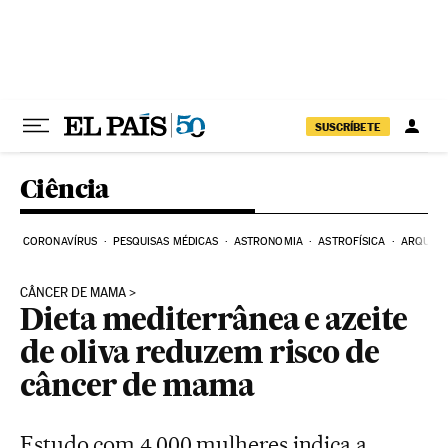
Pular para o conteúdo
SUSCRÍBETE
Ciência
CORONAVÍRUS
PESQUISAS MÉDICAS
ASTRONOMIA
ASTROFÍSICA
ARQUEO
CÂNCER DE MAMA
Dieta mediterrânea e azeite
de oliva reduzem risco de
câncer de mama
Estudo com 4.000 mulheres indica a