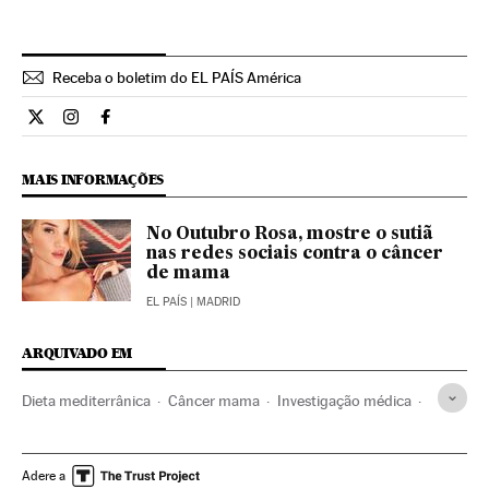
Receba o boletim do EL PAÍS América
Ciencia El País Brasil en Twitter
Ciencia El País Brasil en Instagram
Ciencia El País Brasil en Facebook
MAIS INFORMAÇÕES
No Outubro Rosa, mostre o sutiã
nas redes sociais contra o câncer
de mama
EL PAÍS
| MADRID
ARQUIVADO EM
Dieta mediterrânica
Câncer mama
Investigação médica
Dietas
Câncer mulheres
Câncer
Tratamento médico
Nutrição
Mulheres
Cuidado corporal
Adere a