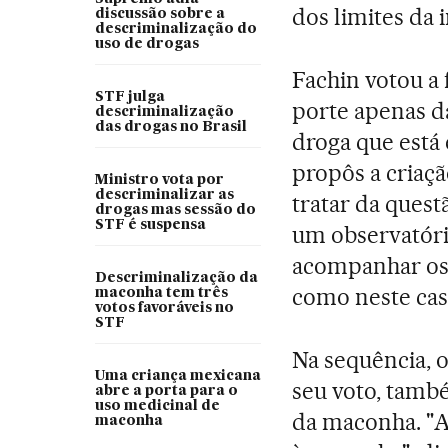
dos limites da 
discussão sobre a
descriminalização do
uso de drogas
Fachin votou a 
STF julga
porte apenas d
descriminalização
das drogas no Brasil
droga que está
propôs a criaç
Ministro vota por
descriminalizar as
tratar da quest
drogas mas sessão do
STF é suspensa
um observatório
acompanhar os 
Descriminalização da
como neste cas
maconha tem três
votos favoráveis no
STF
Na sequência, o
Uma criança mexicana
seu voto, tamb
abre a porta para o
uso medicinal de
da maconha. "As
maconha