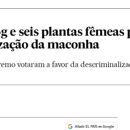
5g e seis plantas fêmeas 
ização da maconha
remo votaram a favor da descriminaliz
Añadir EL PAÍS en Google
ales