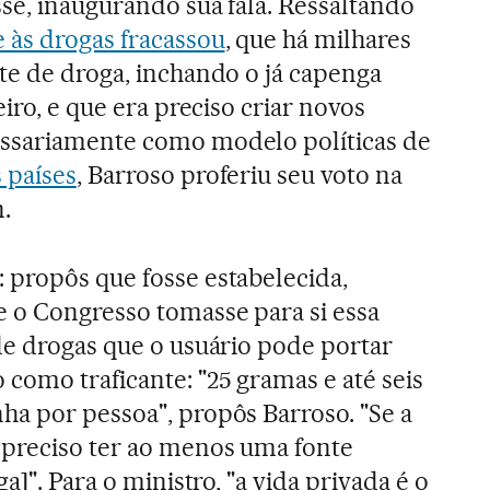
se, inaugurando sua fala. Ressaltando
e às drogas fracassou
, que há milhares
te de droga, inchando o já capenga
eiro, e que era preciso criar novos
ssariamente como modelo políticas de
 países
, Barroso proferiu seu voto na
.
propôs que fosse estabelecida,
 o Congresso tomasse para si essa
de drogas que o usuário pode portar
como traficante: "25 gramas e até seis
a por pessoa", propôs Barroso. "Se a
 preciso ter ao menos uma fonte
a]". Para o ministro, "a vida privada é o