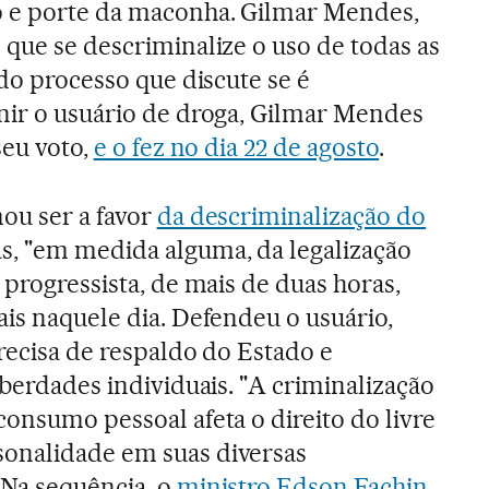
o e porte da maconha. Gilmar Mendes,
 que se descriminalize o uso de todas as
 do processo que discute se é
nir o usuário de droga, Gilmar Mendes
seu voto,
e o fez no dia 22 de agosto
.
ou ser a favor
da descriminalização do
, "em medida alguma, da legalização
 progressista, de mais de duas horas,
ais naquele dia. Defendeu o usuário,
recisa de respaldo do Estado e
iberdades individuais. "A criminalização
consumo pessoal afeta o direito do livre
onalidade em suas diversas
 Na sequência, o
ministro Edson Fachin