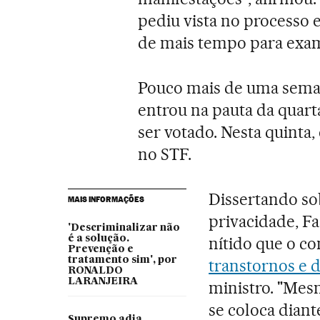
pediu vista no processo e
de mais tempo para exam
Pouco mais de uma seman
entrou na pauta da quart
ser votado. Nesta quinta,
no STF.
Dissertando sob
MAIS INFORMAÇÕES
privacidade, Fac
'Descriminalizar não
é a solução.
nítido que o c
Prevenção e
tratamento sim', por
transtornos e d
RONALDO
LARANJEIRA
ministro. "Mes
se coloca diant
Supremo adia