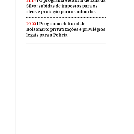
O programa eleitoral de Lula da
21:14
Silva: subidas de impostos para os
ricos e proteção para as minorias
Programa eleitoral de
20:55
Bolsonaro: privatizações e privilégios
legais para a Polícia