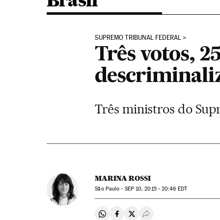
Brasil
SUPREMO TRIBUNAL FEDERAL
Três votos, 2
descriminal
Três ministros do Sup
MARINA ROSSI
São Paulo -
SEP
10, 2015 - 20:46
EDT
Compartir en Whatsapp
Compartir en Facebook
Compartir en Twitter
Desplegar Redes Soci