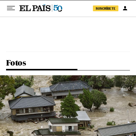
SUSCRÍBETE
Pular para o conteúdo
Fotos