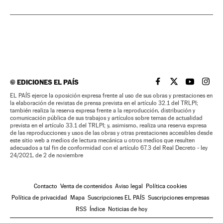
©
EDICIONES EL PAÍS
EL PAÍS BRASIL EN
EL PAÍS BRASI
EL PAÍS B
EL PA
EL PAÍS ejerce la oposición expresa frente al uso de sus obras y prestaciones en
la elaboración de revistas de prensa prevista en el artículo 32.1 del TRLPI;
también realiza la reserva expresa frente a la reproducción, distribución y
comunicación pública de sus trabajos y artículos sobre temas de actualidad
prevista en el artículo 33.1 del TRLPI; y, asimismo, realiza una reserva expresa
de las reproducciones y usos de las obras y otras prestaciones accesibles desde
este sitio web a medios de lectura mecánica u otros medios que resulten
adecuados a tal fin de conformidad con el artículo 67.3 del Real Decreto - ley
24/2021, de 2 de noviembre
Contacto
Venta de contenidos
Aviso legal
Política cookies
Política de privacidad
Mapa
Suscripciones EL PAÍS
Suscripciones empresas
RSS
Índice
Noticias de hoy