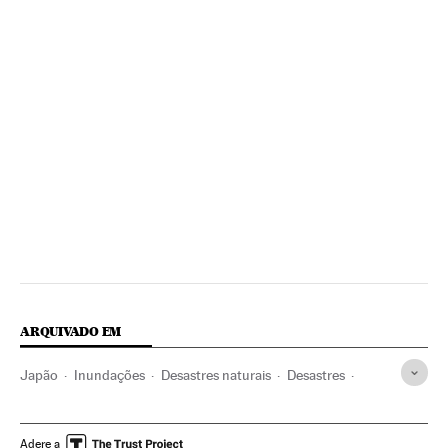
ARQUIVADO EM
Japão
Inundações
Desastres naturais
Desastres
Ásia oriental
Acontecimentos
Ásia
Adere a