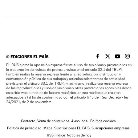
©
EDICIONES EL PAÍS
EL PAÍS BRASIL EN
EL PAÍS BRASI
EL PAÍS B
EL PA
EL PAÍS ejerce la oposición expresa frente al uso de sus obras y prestaciones en
la elaboración de revistas de prensa prevista en el artículo 32.1 del TRLPI;
también realiza la reserva expresa frente a la reproducción, distribución y
comunicación pública de sus trabajos y artículos sobre temas de actualidad
prevista en el artículo 33.1 del TRLPI; y, asimismo, realiza una reserva expresa
de las reproducciones y usos de las obras y otras prestaciones accesibles desde
este sitio web a medios de lectura mecánica u otros medios que resulten
adecuados a tal fin de conformidad con el artículo 67.3 del Real Decreto - ley
24/2021, de 2 de noviembre
Contacto
Venta de contenidos
Aviso legal
Política cookies
Política de privacidad
Mapa
Suscripciones EL PAÍS
Suscripciones empresas
RSS
Índice
Noticias de hoy