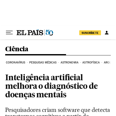
Pular para o conteúdo
SUSCRÍBETE
Ciência
CORONAVÍRUS
PESQUISAS MÉDICAS
ASTRONOMIA
ASTROFÍSICA
ARQUEO
Inteligência artificial
melhora o diagnóstico de
doenças mentais
Pesquisadores criam software que detecta