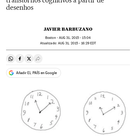
transtornos cognitivos a partir de
desenhos
JAVIER BARBUZANO
Boston -
AUG
31, 2015 - 15:04
atualizado:
AUG
31, 2015 - 16:29
EDT
Compartir en Whatsapp
Compartir en Facebook
Compartir en Twitter
Desplegar Redes Sociales
Añadir EL PAÍS en Google