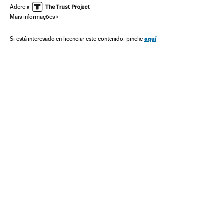
Doenças
Medicina
Informática
Saúde
Adere a
Mais informações
aquí
Si está interesado en licenciar este contenido, pinche