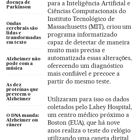
para a Inteligência Artificial e
doença de
Parkinson
Ciências Computacionais do
Instituto Tecnológico de
Ondas
Massachusetts (MIT), criou um
cerebrais são
programa informatizado
lidas e
transformadas
capaz de detectar de maneira
em texto
muito mais precisa e
automatizada essas alterações,
Alzheimer não
pode com a
oferecendo um diagnóstico
música
mais confiável e precoce a
partir do mesmo teste.
As dez
proteínas que
preveem o
Utilizaram para isso os dados
Alzheimer
coletados pelo Lahey Hospital,
um centro médico próximo a
O DNA manda:
Alzheimer ou
Boston (EUA), que há nove
câncer
anos realiza o teste do relógio
utilizando uma caneta digital