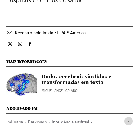
hospitais e centros de saúde.
Receba o boletim do EL PAÍS América
Ciencia El País Brasil en Twitter
Ciencia El País Brasil en Instagram
Ciencia El País Brasil en Facebook
MAIS INFORMAÇÕES
Ondas cerebrais são lidas e
transformadas em texto
MIGUEL ÁNGEL CRIADO
ARQUIVADO EM
Indústria
Parkinson
Inteligência artificial
Computação
Alzheimer
Doenças degenerativas