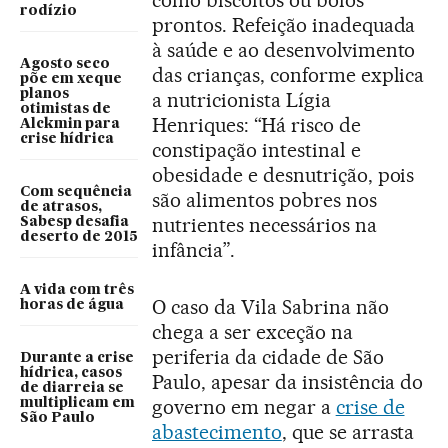
rodízio
prontos. Refeição inadequada
à saúde e ao desenvolvimento
Agosto seco
das crianças, conforme explica
põe em xeque
planos
a nutricionista Lígia
otimistas de
Henriques: “Há risco de
Alckmin para
crise hídrica
constipação intestinal e
obesidade e desnutrição, pois
Com sequência
são alimentos pobres nos
de atrasos,
nutrientes necessários na
Sabesp desafia
deserto de 2015
infância”.
A vida com três
O caso da Vila Sabrina não
horas de água
chega a ser exceção na
periferia da cidade de São
Durante a crise
hídrica, casos
Paulo, apesar da insistência do
de diarreia se
governo em negar a
crise de
multiplicam em
São Paulo
abastecimento
, que se arrasta