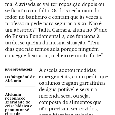
mal é avisada se vai ter reposição depois ou
se ficarão com falta. Os dois reclamam do
fedor no banheiro e contam que às vezes a
professora pede para segurar o xixi. Não é
um absurdo?” Talita Carrara, aluna no 9⁰ ano
do Ensino Fundamental 2, que funciona à
tarde, se queixa da mesma situação: “Tem
dias que não temos aula porque ninguém
consegue ficar aqui, o cheiro é muito forte”.
A escola adotou medidas
MAIS INFORMAÇÕES
emergenciais, como pedir que
Os 'ninguém' de
Alckmin
os alunos tragam garrafinhas
de água potável e servir a
merenda seca, ou seja,
Alckmin
reconhece
composta de alimentos que
gravidade de
crise hídrica e
não precisam ser cozidos,
promotor vê
como biscoitos ou bolos
risco de