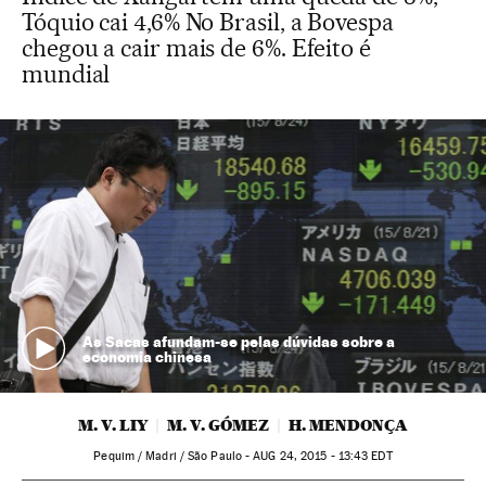
Tóquio cai 4,6% No Brasil, a Bovespa
chegou a cair mais de 6%. Efeito é
mundial
As Sacas afundam-se pelas dúvidas sobre a
economia chinesa
M. V. LIY
M. V. GÓMEZ
H. MENDONÇA
Pequim / Madri / São Paulo -
AUG
24, 2015 - 13:43
EDT