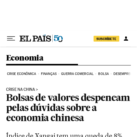
Pular para o conteúdo
SUSCRÍBETE
Economia
CRISE ECONÔMICA
FINANÇAS
GUERRA COMERCIAL
BOLSA
DESEMPREGO
CRISE NA CHINA
Bolsas de valores despencam
pelas dúvidas sobre a
economia chinesa
Índice de Xangai tem uma queda de 8%,