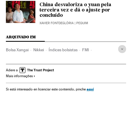
China desvaloriza o yuan pela
terceira vez e dá o ajuste por
concluído
XAVIER FONTDEGLÒRIA
| PEQUIM
ARQUIVADO EM
Bolsa Xangai
Nikkei
Índices bolsistas
FMI
Crise econômica
Recessão econômica
Bolsa valores
Conjuntura econômica
Mercados financeiros
Adere a
Mais informações
Organizações internacionais
Relações exteriores
Finanças
Economia
Shenzhen
China
Ásia oriental
aquí
Si está interesado en licenciar este contenido, pinche
Ásia