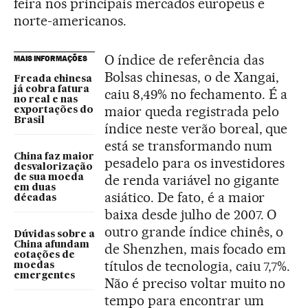
feira nos principais mercados europeus e
norte-americanos.
O índice de referência das
MAIS INFORMAÇÕES
Bolsas chinesas, o de Xangai,
Freada chinesa
já cobra fatura
caiu 8,49% no fechamento. É a
no real e nas
maior queda registrada pelo
exportações do
Brasil
índice neste verão boreal, que
está se transformando num
China faz maior
pesadelo para os investidores
desvalorização
de renda variável no gigante
de sua moeda
em duas
asiático. De fato, é a maior
décadas
baixa desde julho de 2007. O
outro grande índice chinês, o
Dúvidas sobre a
China afundam
de Shenzhen, mais focado em
cotações de
títulos de tecnologia, caiu 7,7%.
moedas
emergentes
Não é preciso voltar muito no
tempo para encontrar um