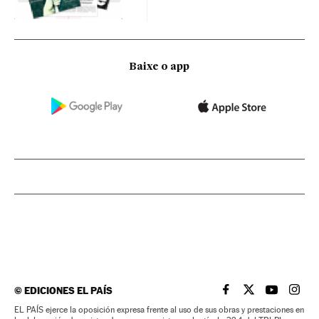
Baixe o app
©
EDICIONES EL PAÍS
EL PAÍS BRASIL EN
EL PAÍS BRASI
EL PAÍS B
EL PA
EL PAÍS ejerce la oposición expresa frente al uso de sus obras y prestaciones en