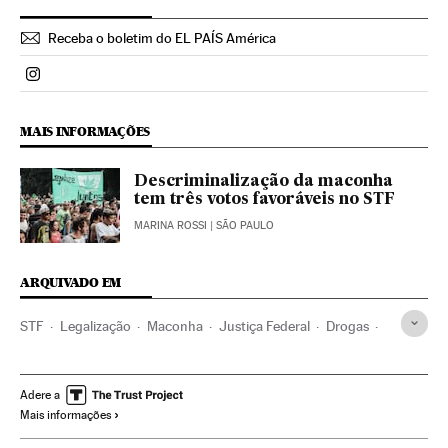
Receba o boletim do EL PAÍS América
Politica El País Brasil en Instagram
MAIS INFORMAÇÕES
Descriminalização da maconha
tem três votos favoráveis no STF
MARINA ROSSI
| SÃO PAULO
ARQUIVADO EM
STF
Legalização
Maconha
Justiça Federal
Drogas
Tribunais
Poder judicial
Direito
Justiça
Problemas sociais
Sociedade
Adere a
Mais informações