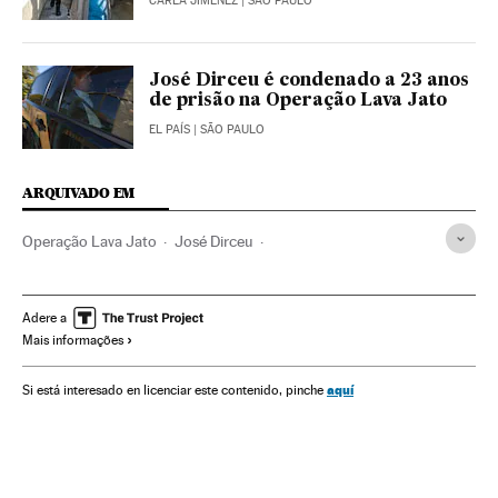
CARLA JIMÉNEZ
| SÃO PAULO
José Dirceu é condenado a 23 anos
de prisão na Operação Lava Jato
EL PAÍS
| SÃO PAULO
ARQUIVADO EM
Operação Lava Jato
José Dirceu
Ministério Público Federal
Caso Petrobras
Investigação policial
Subornos
Financiamento ilegal
Adere a
Mais informações
Lavagem dinheiro
Petrobras
Polícia Federal
Escândalos políticos
Corrupção política
Caixa dois
aquí
Si está interesado en licenciar este contenido, pinche
Financiamento partidos
Polícia
Corrupção
Partidos políticos
Delitos fiscais
Poder judicial