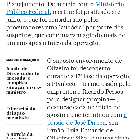
Planejamento. De acordo com o
Ministério
Público Federal
, o crime foi praticado até
julho, o que foi considerado pelos
procuradores uma “audácia” por parte dos
suspeitos, que continuaram agindo mais de
um ano após o início da operação.
O suposto envolvimento de
MAIS INFORMAÇÕES
Oliveira foi descoberto
Irmão de
a
Dirceu admite
durante a 17
fase da operação,
‘mesada’ e
a Pixuleco —termo usado pelo
complica
situação do ex-
empreiteiro Ricardo Pessoa
ministro
para designar propina— ,
desencadeada no início de
O be-a-bá da
agosto e que terminou com
a
delação
premiada
prisão de José Dirceu
, seu
irmão, Luiz Eduardo de
A novela da
Oliveira e Silva, e outras cinco