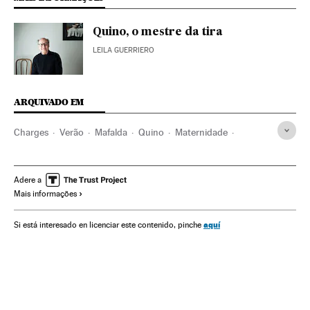
Quino, o mestre da tira
LEILA GUERRIERO
ARQUIVADO EM
Charges
Verão
Mafalda
Quino
Maternidade
Paternidade
Personagens ficção
Humor gráfico
Infância
Imprensa
Cultura
Meios comunicação
Adere a
Mais informações
Comunicação
Verne
aquí
Si está interesado en licenciar este contenido, pinche