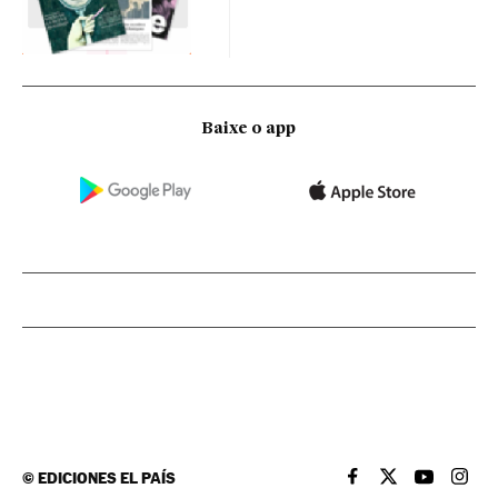
Baixe o app
©
EDICIONES EL PAÍS
EL PAÍS BRASIL EN
EL PAÍS BRASI
EL PAÍS B
EL PA