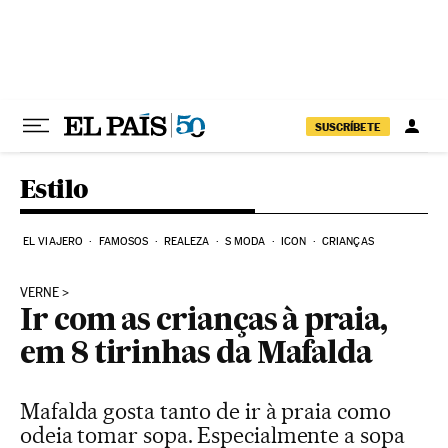
Pular para o conteúdo
SUSCRÍBETE
Estilo
EL VIAJERO
FAMOSOS
REALEZA
S MODA
ICON
CRIANÇAS
VERNE
Ir com as crianças à praia,
em 8 tirinhas da Mafalda
Mafalda gosta tanto de ir à praia como
odeia tomar sopa. Especialmente a sopa