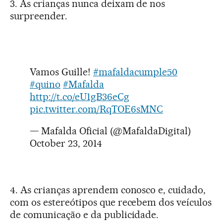
3. As crianças nunca deixam de nos
surpreender.
Vamos Guille!
#mafaldacumple50
#quino
#Mafalda
http://t.co/eU1gB36eCg
pic.twitter.com/RqTOE6sMNC
— Mafalda Oficial (@MafaldaDigital)
October 23, 2014
4. As crianças aprendem conosco e, cuidado,
com os estereótipos que recebem dos veículos
de comunicação e da publicidade.