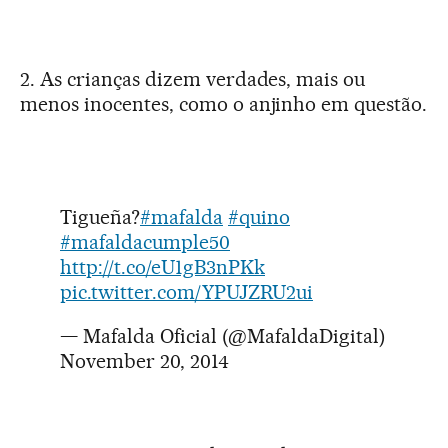
2. As crianças dizem verdades, mais ou
menos inocentes, como o anjinho em questão.
Tigueña?
#mafalda
#quino
#mafaldacumple50
http://t.co/eU1gB3nPKk
pic.twitter.com/YPUJZRU2ui
— Mafalda Oficial (@MafaldaDigital)
November 20, 2014