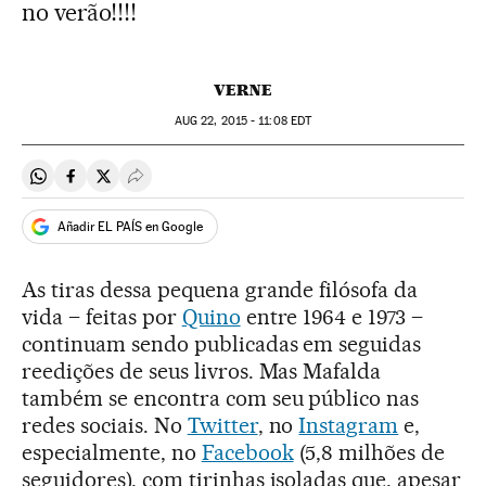
no verão!!!!
VERNE
AUG
22, 2015 - 11:08
EDT
Compartir en Whatsapp
Compartir en Facebook
Compartir en Twitter
Desplegar Redes Sociales
Añadir EL PAÍS en Google
As tiras dessa pequena grande filósofa da
vida – feitas por
Quino
entre 1964 e 1973 –
continuam sendo publicadas em seguidas
reedições de seus livros. Mas Mafalda
também se encontra com seu público nas
redes sociais. No
Twitter
, no
Instagram
e,
especialmente, no
Facebook
(5,8 milhões de
seguidores), com tirinhas isoladas que, apesar