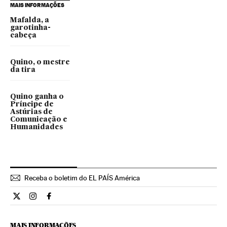
MAIS INFORMAÇÕES
Mafalda, a
garotinha-
cabeça
Quino, o mestre
da tira
Quino ganha o
Príncipe de
Astúrias de
Comunicação e
Humanidades
Receba o boletim do EL PAÍS América
Estilo El País Brasil en Twitter
Estilo El País Brasil en Instagram
Estilo El País Brasil en Facebook
MAIS INFORMAÇÕES