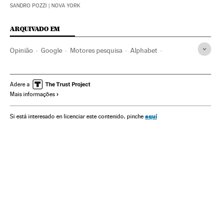
SANDRO POZZI
| NOVA YORK
ARQUIVADO EM
Opinião
Google
Motores pesquisa
Alphabet
Internet
Empresas
Economia
Telecomunicações
Comunicações
Adere a
Mais informações
aquí
Si está interesado en licenciar este contenido, pinche