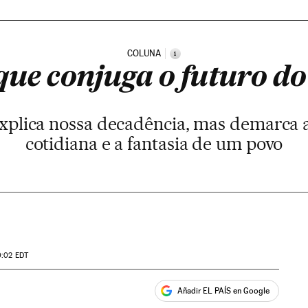
COLUNA
i
que conjuga o futuro do
xplica nossa decadência, mas demarca a 
cotidiana e a fantasia de um povo
0:02
EDT
Añadir EL PAÍS en Google
ales