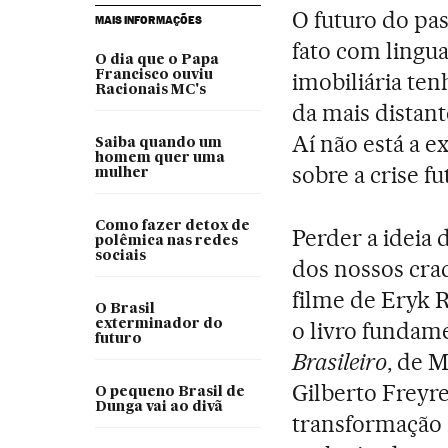
O futuro do pa
MAIS INFORMAÇÕES
fato com lingu
O dia que o Papa
Francisco ouviu
imobiliária ten
Racionais MC's
da mais distant
Aí não está a e
Saiba quando um
homem quer uma
sobre a crise fu
mulher
Como fazer detox de
Perder a ideia
polêmica nas redes
sociais
dos nossos cra
filme de Eryk 
O Brasil
exterminador do
o livro funda
futuro
Brasileiro
, de 
Gilberto Freyre
O pequeno Brasil de
Dunga vai ao divã
transformação e