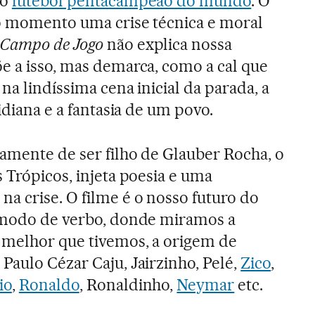
do
futebol pentacampeão do mundo
. O
no momento uma crise técnica e moral
 Campo de Jogo
não explica nossa
e a isso, mas demarca, como a cal que
na lindíssima cena inicial da parada, a
idiana e a fantasia de um povo.
damente de ser filho de Glauber Rocha, o
 Trópicos, injeta poesia e uma
a crise. O filme é o nosso futuro do
o modo de verbo, donde miramos a
 melhor que tivemos, a origem de
Paulo Cézar Caju, Jairzinho, Pelé,
Zico
,
io
,
Ronaldo
, Ronaldinho,
Neymar
etc.