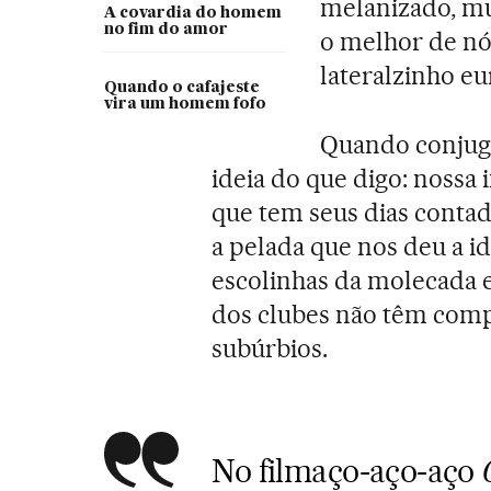
melanizado, mu
A covardia do homem
no fim do amor
o melhor de nós
lateralzinho e
Quando o cafajeste
vira um homem fofo
Quando conjugo
ideia do que digo: nossa
que tem seus dias contad
a pelada que nos deu a i
escolinhas da molecada 
dos clubes não têm comp
subúrbios.
No filmaço-aço-aço