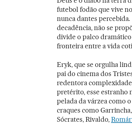
Deus e o diabo na terra 
futebol fodão que vive 
nunca dantes percebida
.
decadência, não se propõ
divide o palco dramático 
fronteira entre a vida cot
Eryk, que se orgulha lin
pai do cinema dos Tristes
redentora complexidade n
pretérito, esse estranh
pelada da várzea como o
craques como Garrincha, 
Sócrates, Rivaldo,
Romár