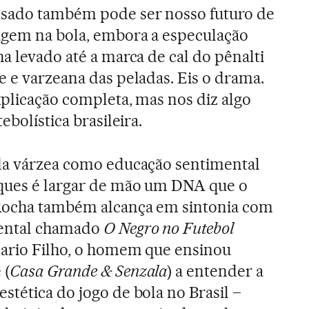
ssado também pode ser nosso futuro de
agem na bola, embora a especulação
ha levado até a marca de cal do pênalti
e e varzeana das peladas. Eis o drama.
xplicação completa, mas nos diz algo
tebolística brasileira.
 da várzea como educação sentimental
ques é largar de mão um DNA que o
Rocha também alcança em sintonia com
mental chamado
O Negro no Futebol
Mario Filho, o homem que ensinou
 (
Casa Grande & Senzala
) a entender a
stética do jogo de bola no Brasil –