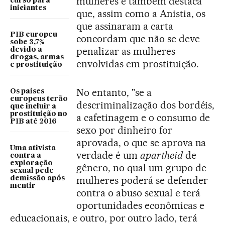
mulheres e também destaca
curso para
iniciantes
que, assim como a Anistia, os
que assinaram a carta
PIB europeu
concordam que não se deve
sobe 3,7%
penalizar as mulheres
devido a
drogas, armas
envolvidas em prostituição.
e prostituição
No entanto, "se a
Os países
europeus terão
descriminalização dos bordéis,
que incluir a
prostituição no
a cafetinagem e o consumo de
PIB até 2016
sexo por dinheiro for
aprovada, o que se aprova na
Uma ativista
verdade é um
apartheid
de
contra a
exploração
gênero, no qual um grupo de
sexual pede
mulheres poderá se defender
demissão após
mentir
contra o abuso sexual e terá
oportunidades econômicas e
educacionais, e outro, por outro lado, terá