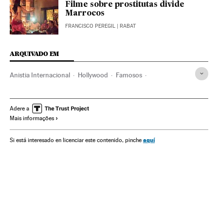
Filme sobre prostitutas divide
Marrocos
FRANCISCO PEREGIL
| RABAT
ARQUIVADO EM
Anistia Internacional
Hollywood
Famosos
Cinema dos Estados Unidos
ONG
Prostituição
Solidariedade
Indústria Cinematográfica
Adere a
Mais informações
Exploração sexual
Cinema
Gente
Delitos sexuais
Delitos
Problemas sociais
Justiça
Sociedade
aquí
Si está interesado en licenciar este contenido, pinche