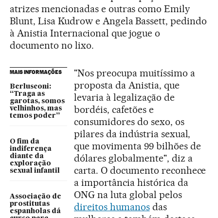
atrizes mencionadas e outras como Emily
Blunt, Lisa Kudrow e Angela Bassett, pedindo
à Anistia Internacional que jogue o
documento no lixo.
"Nos preocupa muitíssimo a
MAIS INFORMAÇÕES
proposta da Anistia, que
Berlusconi:
“Traga as
levaria à legalização de
garotas, somos
bordéis, cafetões e
velhinhos, mas
temos poder”
consumidores do sexo, os
pilares da indústria sexual,
O fim da
que movimenta 99 bilhões de
indiferença
dólares globalmente", diz a
diante da
exploração
carta. O documento reconhece
sexual infantil
a importância histórica da
ONG na luta global pelos
Associação de
prostitutas
direitos humanos
das
espanholas dá