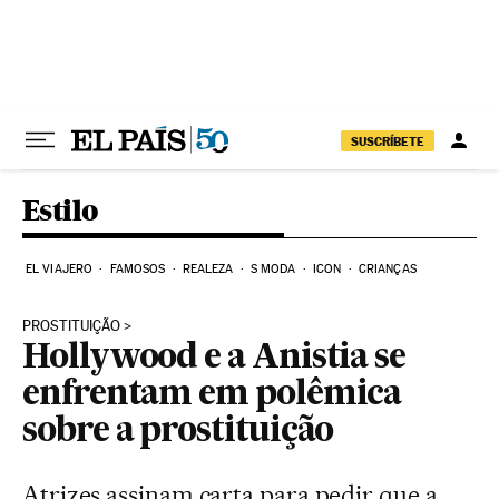
Pular para o conteúdo
SUSCRÍBETE
Estilo
EL VIAJERO
FAMOSOS
REALEZA
S MODA
ICON
CRIANÇAS
PROSTITUIÇÃO
Hollywood e a Anistia se
enfrentam em polêmica
sobre a prostituição
Atrizes assinam carta para pedir que a