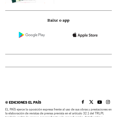
Baixe o app
©
EDICIONES EL PAÍS
EL PAÍS BRASIL EN
EL PAÍS BRASI
EL PAÍS B
EL PA
EL PAÍS ejerce la oposición expresa frente al uso de sus obras y prestaciones en
la elaboración de revistas de prensa prevista en el artículo 32.1 del TRLPI;