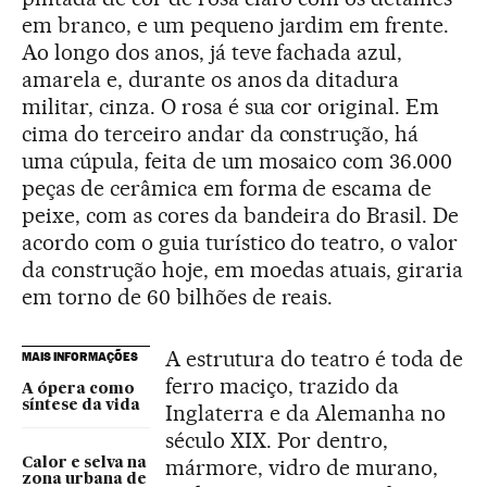
em branco, e um pequeno jardim em frente.
Ao longo dos anos, já teve fachada azul,
amarela e, durante os anos da ditadura
militar, cinza. O rosa é sua cor original. Em
cima do terceiro andar da construção, há
uma cúpula, feita de um mosaico com 36.000
peças de cerâmica em forma de escama de
peixe, com as cores da bandeira do Brasil. De
acordo com o guia turístico do teatro, o valor
da construção hoje, em moedas atuais, giraria
em torno de 60 bilhões de reais.
A estrutura do teatro é toda de
MAIS INFORMAÇÕES
ferro maciço, trazido da
A ópera como
síntese da vida
Inglaterra e da Alemanha no
século XIX. Por dentro,
mármore, vidro de murano,
Calor e selva na
zona urbana de