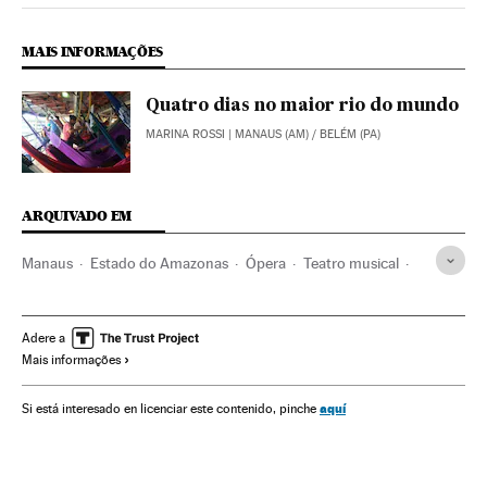
MAIS INFORMAÇÕES
Quatro dias no maior rio do mundo
MARINA ROSSI
| MANAUS (AM) / BELÉM (PA)
ARQUIVADO EM
Manaus
Estado do Amazonas
Ópera
Teatro musical
Brasil
Teatro
América do Sul
América Latina
Artes cênicas
América
Espetáculos
Turismo
Cultura
Adere a
Mais informações
aquí
Si está interesado en licenciar este contenido, pinche