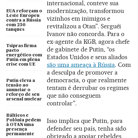
internacional, conteve sua
modernização, transformou
EUA reforçam o
Leste Europeu
vizinhos em inimigos e
contra a Rússia
revitalizou a Otan”. Serguéi
com 250
tanques
Ivanov não concorda. Para o
ex-agente da KGB, agora chefe
Tsipras firma
de gabinete de Putin, “os
pacto
energético com
Estados Unidos e seus aliados
Putin em plena
são uma ameaça à Rússia
. Com
crise com UE
a desculpa de promover a
democracia, o que realmente
Putin eleva a
tensão ao
tentam é derrubar os regimes
anunciar o
que não conseguem
reforço de seu
arsenal nuclear
controlar”.
Bálticos e
Isso implica que Putin, para
Polônia pedem
à OTAN uma
defender seu país, tenha sido
presença
permanente
obrigado a apoiar rebeldes