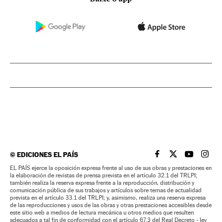
©
EDICIONES EL PAÍS
EL PAÍS BRASIL EN
EL PAÍS BRASI
EL PAÍS B
EL PA
EL PAÍS ejerce la oposición expresa frente al uso de sus obras y prestaciones en
la elaboración de revistas de prensa prevista en el artículo 32.1 del TRLPI;
también realiza la reserva expresa frente a la reproducción, distribución y
comunicación pública de sus trabajos y artículos sobre temas de actualidad
prevista en el artículo 33.1 del TRLPI; y, asimismo, realiza una reserva expresa
de las reproducciones y usos de las obras y otras prestaciones accesibles desde
este sitio web a medios de lectura mecánica u otros medios que resulten
adecuados a tal fin de conformidad con el artículo 67.3 del Real Decreto - ley