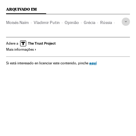
ARQUIVADO EM
Moisés Naím
Vladimir Putin
Opinião
Grécia
Rússia
Balcãs
Europa Leste
Europa Sul
Europa
Adere a
Mais informações
aquí
Si está interesado en licenciar este contenido, pinche