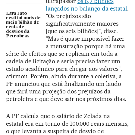
ultrapassar
os 6,2 bilhões
lançados no balanço da estatal
.
Lava Jato
"Os prejuízos são
restitui mais de
significativamente maiores
meio bilhão de
reais de
[que os seis bilhões]", disse.
desvios da
Petrobras
"Mas é quase impossível fazer
a mensuração porque há uma
série de efeitos que se replicam em toda a
cadeia de licitação e seria preciso fazer um
estudo acadêmico para chegar aos valores",
afirmou. Porém, ainda durante a coletiva, a
PF anunciou que está finalizando um laudo
que fará uma projeção dos prejuízos da
petroleira e que deve sair nos próximos dias.
A PF calcula que o salário de Zelada na
estatal era em torno de 100.000 reais mensais,
o que levanta a suspeita de desvio de