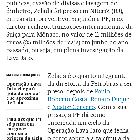
públicas, evasão de divisas e lavagem de
dinheiro, Zelada foi preso em Niterói (RJ),
em caráter preventivo. Segundo a PF, o ex-
diretor realizou transações internacionais, da
Suíça para Mônaco, no valor de 11 milhões de
euros (35 milhões de reais) em junho do ano
passado, ou seja, em plena investigação da
Lava Jato.
Zelada é o quarto integrante
MAIS INFORMAÇÕES
da diretoria da Petrobras a ser
Operação Lava
Jato chega à
preso, depois de
Paulo
‘joia da coroa’
Roberto Costa,
Renato Duque
e se aproxima
de Lula
e
Nestor Cerveró
. Com a sua
prisão, a PF dá como
Lula diz que PT
encerrada um ciclo da
só pensa em
Operação Lava Jato que fecha
cargos e
compara
o cerco sobre a alta cúpula da
origem da sigla