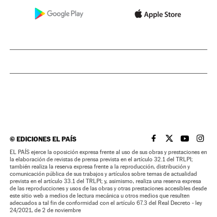
©
EDICIONES EL PAÍS
EL PAÍS BRASIL EN
EL PAÍS BRASI
EL PAÍS B
EL PA
EL PAÍS ejerce la oposición expresa frente al uso de sus obras y prestaciones en
la elaboración de revistas de prensa prevista en el artículo 32.1 del TRLPI;
también realiza la reserva expresa frente a la reproducción, distribución y
comunicación pública de sus trabajos y artículos sobre temas de actualidad
prevista en el artículo 33.1 del TRLPI; y, asimismo, realiza una reserva expresa
de las reproducciones y usos de las obras y otras prestaciones accesibles desde
este sitio web a medios de lectura mecánica u otros medios que resulten
adecuados a tal fin de conformidad con el artículo 67.3 del Real Decreto - ley
24/2021, de 2 de noviembre