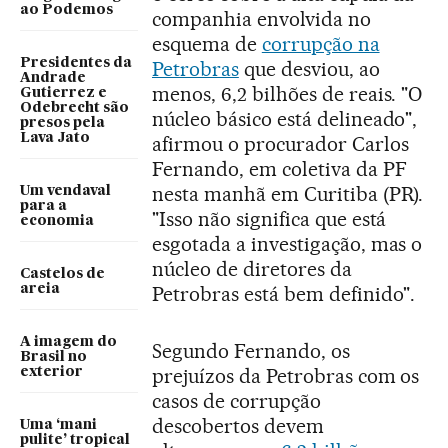
ao Podemos
companhia envolvida no
esquema de
corrupção na
Presidentes da
Petrobras
que desviou, ao
Andrade
menos, 6,2 bilhões de reais. "O
Gutierrez e
Odebrecht são
núcleo básico está delineado",
presos pela
Lava Jato
afirmou o procurador Carlos
Fernando, em coletiva da PF
nesta manhã em Curitiba (PR).
Um vendaval
para a
"Isso não significa que está
economia
esgotada a investigação, mas o
núcleo de diretores da
Castelos de
areia
Petrobras está bem definido".
A imagem do
Segundo Fernando, os
Brasil no
prejuízos da Petrobras com os
exterior
casos de corrupção
descobertos devem
Uma ‘mani
pulite’ tropical