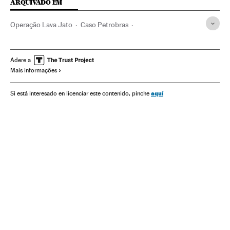
ARQUIVADO EM
Operação Lava Jato
Caso Petrobras
Investigação policial
Subornos
Financiamento ilegal
Corrupção política
Lavagem dinheiro
Petrobras
Adere a
Mais informações
Polícia Federal
Escândalos políticos
Polícia
Corrupção
Financiamento partidos
Brasil
aquí
Si está interesado en licenciar este contenido, pinche
Partidos políticos
Força segurança
Delitos fiscais
América do Sul
América
Empresas
Política
Delitos
Economia
Justiça