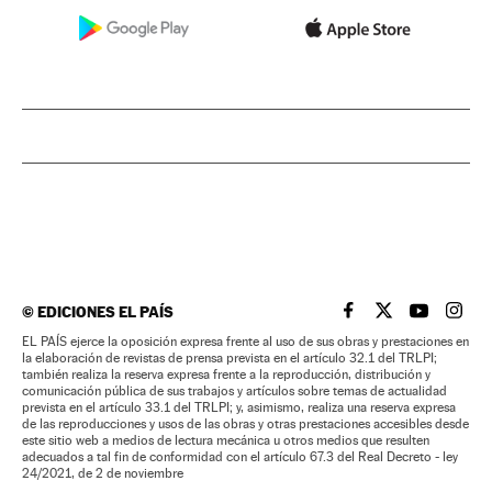
©
EDICIONES EL PAÍS
EL PAÍS BRASIL EN
EL PAÍS BRASI
EL PAÍS B
EL PA
EL PAÍS ejerce la oposición expresa frente al uso de sus obras y prestaciones en
la elaboración de revistas de prensa prevista en el artículo 32.1 del TRLPI;
también realiza la reserva expresa frente a la reproducción, distribución y
comunicación pública de sus trabajos y artículos sobre temas de actualidad
prevista en el artículo 33.1 del TRLPI; y, asimismo, realiza una reserva expresa
de las reproducciones y usos de las obras y otras prestaciones accesibles desde
este sitio web a medios de lectura mecánica u otros medios que resulten
adecuados a tal fin de conformidad con el artículo 67.3 del Real Decreto - ley
24/2021, de 2 de noviembre