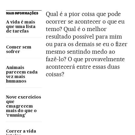
Qual é a pior coisa que pode
MAIS INFORMAÇÕES
ocorrer se acontecer o que eu
A vida é mais
que uma lista
temo? Qual é o melhor
de tarefas
resultado possível para mim
ou para os demais se eu o fizer
Comer sem
mesmo sentindo medo ao
sofrer
fazê-lo? O que provavelmente
acontecerá entre essas duas
Animais
parecem cada
coisas?
vez mais
humanos
Nove exercícios
que
emagrecem
mais do que o
‘running’
Correr a vida