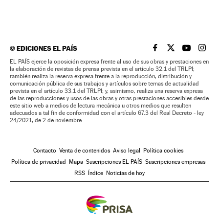
©
EDICIONES EL PAÍS
EL PAÍS BRASIL EN
EL PAÍS BRASI
EL PAÍS B
EL PA
EL PAÍS ejerce la oposición expresa frente al uso de sus obras y prestaciones en
la elaboración de revistas de prensa prevista en el artículo 32.1 del TRLPI;
también realiza la reserva expresa frente a la reproducción, distribución y
comunicación pública de sus trabajos y artículos sobre temas de actualidad
prevista en el artículo 33.1 del TRLPI; y, asimismo, realiza una reserva expresa
de las reproducciones y usos de las obras y otras prestaciones accesibles desde
este sitio web a medios de lectura mecánica u otros medios que resulten
adecuados a tal fin de conformidad con el artículo 67.3 del Real Decreto - ley
24/2021, de 2 de noviembre
Contacto
Venta de contenidos
Aviso legal
Política cookies
Política de privacidad
Mapa
Suscripciones EL PAÍS
Suscripciones empresas
RSS
Índice
Noticias de hoy