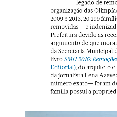
legado de remo
organização das Olimpíad
2009 e 2013, 20.299 famíl
removidas —e indenizada
Prefeitura devido as rec
argumento de que moram
da Secretaria Municipal
livro
SMH 2016: Remoções 
Editorial)
, do arquiteto 
da jornalista Lena Azeve
número exato— foram de
família possui a propried