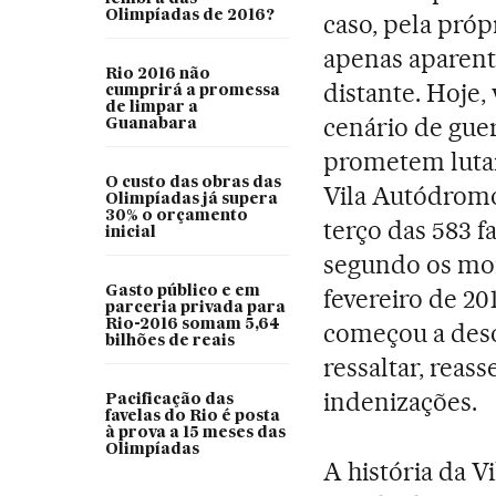
Olimpíadas de 2016?
caso, pela próp
apenas aparent
Rio 2016 não
distante. Hoje
cumprirá a promessa
de limpar a
cenário de guer
Guanabara
prometem lutar 
O custo das obras das
Vila Autódromo
Olimpíadas já supera
30% o orçamento
terço das 583 f
inicial
segundo os mor
Gasto público e em
fevereiro de 2
parceria privada para
Rio-2016 somam 5,64
começou a des
bilhões de reais
ressaltar, reas
indenizações.
Pacificação das
favelas do Rio é posta
à prova a 15 meses das
Olimpíadas
A história da 