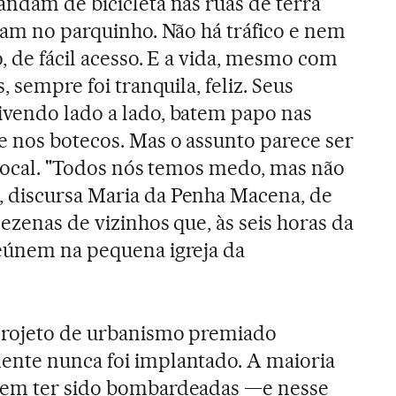
 andam de bicicleta nas ruas de terra
ncam no parquinho. Não há tráfico e nem
o, de fácil acesso. E a vida, mesmo com
, sempre foi tranquila, feliz. Seus
ivendo lado a lado, batem papo nas
e nos botecos. Mas o assunto parece ser
o local. "Todos nós temos medo, mas não
 discursa Maria da Penha Macena, de
ezenas de vizinhos que, às seis horas da
reúnem na pequena igreja da
projeto de urbanismo premiado
ente nunca foi implantado. A maioria
cem ter sido bombardeadas —e nesse