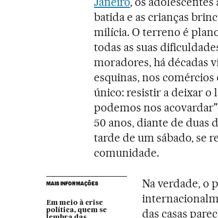
Janeiro
, os adolescentes
batida e as crianças bri
milícia. O terreno é plan
todas as suas dificuldades
moradores, há décadas v
esquinas, nos comércios 
único: resistir a deixar 
podemos nos acovardar",
50 anos, diante de duas d
tarde de um sábado, se 
comunidade.
Na verdade, o 
MAIS INFORMAÇÕES
internacionalm
Em meio à crise
política, quem se
das casas pare
lembra das