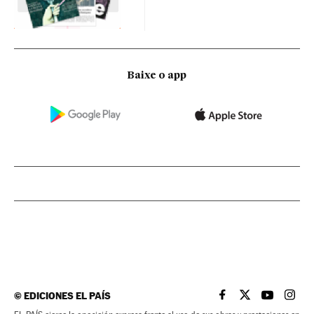
Baixe o app
©
EDICIONES EL PAÍS
EL PAÍS BRASIL EN
EL PAÍS BRASI
EL PAÍS B
EL PA