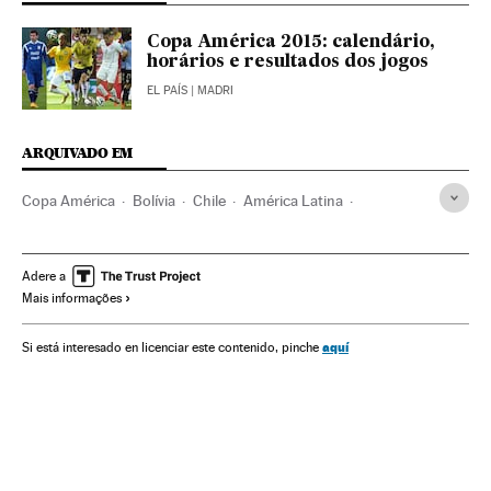
Copa América 2015: calendário,
horários e resultados dos jogos
EL PAÍS
| MADRI
ARQUIVADO EM
Copa América
Bolívia
Chile
América Latina
América do Sul
Futebol
América
Competições
Esportes
Copa América 2015
Adere a
Mais informações
aquí
Si está interesado en licenciar este contenido, pinche