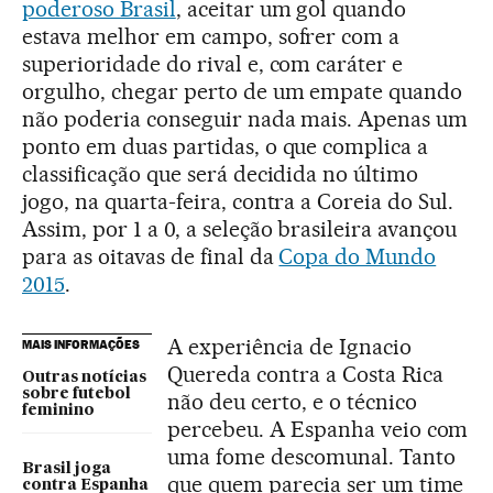
poderoso Brasil
, aceitar um gol quando
estava melhor em campo, sofrer com a
superioridade do rival e, com caráter e
orgulho, chegar perto de um empate quando
não poderia conseguir nada mais. Apenas um
ponto em duas partidas, o que complica a
classificação que será decidida no último
jogo, na quarta-feira, contra a Coreia do Sul.
Assim, por 1 a 0, a seleção brasileira avançou
para as oitavas de final da
Copa do Mundo
2015
.
A experiência de Ignacio
MAIS INFORMAÇÕES
Quereda contra a Costa Rica
Outras notícias
sobre futebol
não deu certo, e o técnico
feminino
percebeu. A Espanha veio com
uma fome descomunal. Tanto
Brasil joga
que quem parecia ser um time
contra Espanha