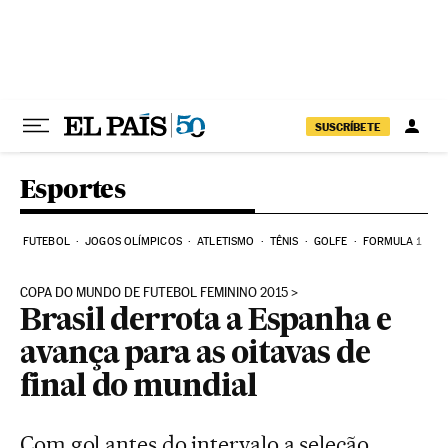
Pular para o conteúdo
SUSCRÍBETE
Esportes
FUTEBOL
JOGOS OLÍMPICOS
ATLETISMO
TÊNIS
GOLFE
FORMULA 1
COPA DO MUNDO DE FUTEBOL FEMININO 2015
Brasil derrota a Espanha e
avança para as oitavas de
final do mundial
Com gol antes do intervalo a seleção