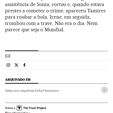
assistência de Sonia, cortou e, quando estava
prestes a cometer o crime, apareceu Tamires
para roubar a bola. Irene, em seguida,
trombou com a trave. Não era o dia. Nem
parece que seja o Mundial.
Esportes El País Brasil en Instagram
Esportes El País Brasil en Twitter
Esportes El País Brasil en Facebook
ARQUIVADO EM
Seleccion española fútbol femenino
Copa Mundo Futebol Feminino 2015
Seleção Espanhola
Mundial fútbol femenino
Seleções esportivas
Adere a