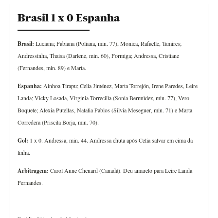
Brasil 1 x 0 Espanha
Brasil:
Luciana; Fabiana (Poliana, min. 77), Monica, Rafaelle, Tamires;
Andressinha, Thaisa (Darlene, min. 60), Formiga; Andressa, Cristiane
(Fernandes, min. 89) e Marta.
Espanha:
Ainhoa Tirapu; Celia Jiménez, Marta Torrejón, Irene Paredes, Leire
Landa; Vicky Losada, Virginia Torrecilla (Sonia Bermúdez, min. 77), Vero
Boquete; Alexia Putellas, Natalia Pablos (Silvia Meseguer, min. 71) e Marta
Corredera (Priscila Borja, min. 70).
Gol:
1 x 0. Andressa, min. 44. Andressa chuta após Celia salvar em cima da
linha.
Arbitragem:
Carol Anne Chenard (Canadá). Deu amarelo para Leire Landa
Fernandes.