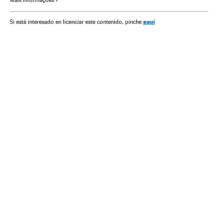
Mais informações
Futebol feminino
Esporte feminino
Copa do mundo
Futebol
Campeonato mundial
Competições
Esportes
aquí
Si está interesado en licenciar este contenido, pinche