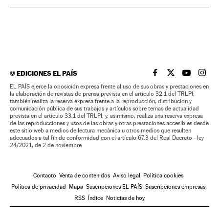
©
EDICIONES EL PAÍS
EL PAÍS BRASIL EN
EL PAÍS BRASI
EL PAÍS B
EL PA
EL PAÍS ejerce la oposición expresa frente al uso de sus obras y prestaciones en
la elaboración de revistas de prensa prevista en el artículo 32.1 del TRLPI;
también realiza la reserva expresa frente a la reproducción, distribución y
comunicación pública de sus trabajos y artículos sobre temas de actualidad
prevista en el artículo 33.1 del TRLPI; y, asimismo, realiza una reserva expresa
de las reproducciones y usos de las obras y otras prestaciones accesibles desde
este sitio web a medios de lectura mecánica u otros medios que resulten
adecuados a tal fin de conformidad con el artículo 67.3 del Real Decreto - ley
24/2021, de 2 de noviembre
Contacto
Venta de contenidos
Aviso legal
Política cookies
Política de privacidad
Mapa
Suscripciones EL PAÍS
Suscripciones empresas
RSS
Índice
Noticias de hoy