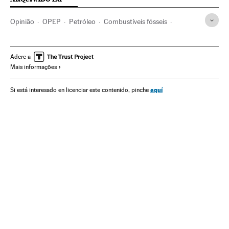
Opinião
OPEP
Petróleo
Combustíveis fósseis
Oriente médio
Combustíveis
Ásia
Organizações internacionais
Energia não renovável
Adere a
Mais informações
Relações exteriores
Fontes energia
Energia
aquí
Si está interesado en licenciar este contenido, pinche