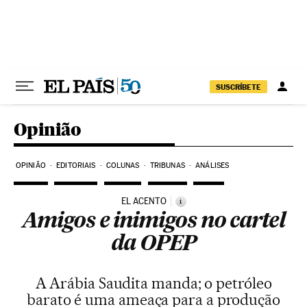
Pular para o conteúdo
SUSCRÍBETE
Opinião
OPINIÃO
EDITORIAIS
COLUNAS
TRIBUNAS
ANÁLISES
EL ACENTO
i
Amigos e inimigos no cartel
da OPEP
A Arábia Saudita manda; o petróleo
barato é uma ameaça para a produção