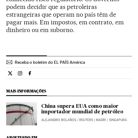
podem decidir que as petroleiras
estrangeiras que operam no país têm de
pagar mais. Em impostos, em contrato, em
dinheiro ou em suborno.
Receba o boletim do EL PAÍS América
Opiniao El País Brasil en Twitter
Opiniao El País Brasil en Instagram
Opiniao El País Brasil en Facebook
MAIS INFORMAÇÕES
China supera EUA como maior
importador mundial de petróleo
ALEJANDRO BOLAÑOS
/
REUTERS
| MADRI / SINGAPURA
ARQUIVADO EM