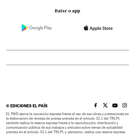
Baixe o app
©
EDICIONES EL PAÍS
EL PAÍS BRASIL EN
EL PAÍS BRASI
EL PAÍS B
EL PA
EL PAÍS ejerce la oposición expresa frente al uso de sus obras y prestaciones en
la elaboración de revistas de prensa prevista en el artículo 32.1 del TRLPI;
también realiza la reserva expresa frente a la reproducción, distribución y
comunicación pública de sus trabajos y artículos sobre temas de actualidad
prevista en el artículo 33.1 del TRLPI; y, asimismo, realiza una reserva expresa