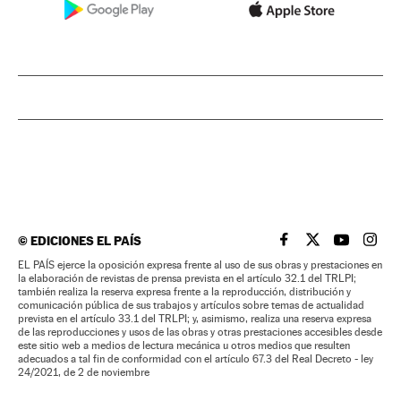
©
EDICIONES EL PAÍS
EL PAÍS BRASIL EN
EL PAÍS BRASI
EL PAÍS B
EL PA
EL PAÍS ejerce la oposición expresa frente al uso de sus obras y prestaciones en
la elaboración de revistas de prensa prevista en el artículo 32.1 del TRLPI;
también realiza la reserva expresa frente a la reproducción, distribución y
comunicación pública de sus trabajos y artículos sobre temas de actualidad
prevista en el artículo 33.1 del TRLPI; y, asimismo, realiza una reserva expresa
de las reproducciones y usos de las obras y otras prestaciones accesibles desde
este sitio web a medios de lectura mecánica u otros medios que resulten
adecuados a tal fin de conformidad con el artículo 67.3 del Real Decreto - ley
24/2021, de 2 de noviembre