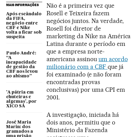
Não é a primeira vez que
MAIS INFORMAÇÕES
Rosell e Teixeira fazem
Após escândalo
da FIFA,
negócios juntos. Na verdade,
negócio entre
Rosell foi diretor de
CBF e Nike
volta a ficar sob
marketing da Nike na América
suspeita
Latina durante o período em
que a empresa norte-
Paulo André:
americana assinou
um acordo
“A
incapacidade
milionário com a CBF
que já
de gestão da
CBF nos levou
foi examinado (e não foram
ao abismo”
encontradas provas
conclusivas) por uma CPI em
'A pátria em
2001.
chuteiras e
algemas', por
XICO SÁ
A investigação, iniciada há
dois anos, permitiu que o
José Maria
Marin: dos
Ministério da Fazenda
gramados a
uma prisão