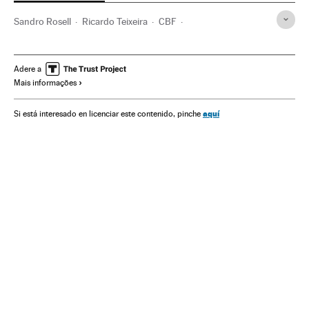
Sandro Rosell
Ricardo Teixeira
CBF
Caso corrupção FIFA
Jose Maria Marin
Extorsões
Barcelona
Detenções
Corrupção
Brasil
Catalunha
Adere a
Mais informações
Justiça esportiva
América do Sul
América Latina
Federaciones deportivas
Futebol
Espanha
aquí
Si está interesado en licenciar este contenido, pinche
Delitos fiscais
Casos judiciais
América
Organizaciones deportivas
Delitos
Esportes
Processo judicial
Justiça