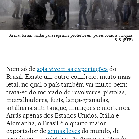
Armas foram usadas para reprimir protestos em países como a Turquia.
S. S. (EFE)
Nem só de
soja vivem as exportações
do
Brasil. Existe um outro comércio, muito mais
letal, no qual o país também vai muito bem:
trata-se do mercado de revólveres, pistolas,
metralhadores, fuzis, lança-granadas,
artilharia anti-tanque, munições e morteiros.
Atrás apenas dos Estados Unidos, Itália e
Alemanha, o Brasil é o quarto maior
exportador de
armas leves
do mundo, de
acordo com o relatório
As Armas e o Mundo