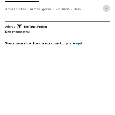
Armas curtas
Armas ligeiras
Violência
Brasil
Comércio exterior
América do Sul
América Latina
Acontecimentos
América
Comércio
Adere a
Mais informações
Problemas sociais
Sociedade
Armas de fogo
Armamento
Defesa
aquí
Si está interesado en licenciar este contenido, pinche