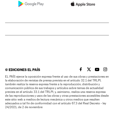
©
EDICIONES EL PAÍS
EL PAÍS BRASIL EN
EL PAÍS BRASI
EL PAÍS B
EL PA
EL PAÍS ejerce la oposición expresa frente al uso de sus obras y prestaciones en
la elaboración de revistas de prensa prevista en el artículo 32.1 del TRLPI;
también realiza la reserva expresa frente a la reproducción, distribución y
comunicación pública de sus trabajos y artículos sobre temas de actualidad
prevista en el artículo 33.1 del TRLPI; y, asimismo, realiza una reserva expresa
de las reproducciones y usos de las obras y otras prestaciones accesibles desde
este sitio web a medios de lectura mecánica u otros medios que resulten
adecuados a tal fin de conformidad con el artículo 67.3 del Real Decreto - ley
24/2021, de 2 de noviembre