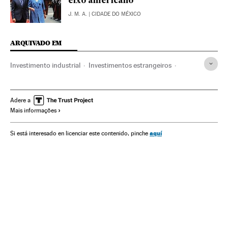
eixo americano
J. M. A.
| CIDADE DO MÉXICO
ARQUIVADO EM
Investimento industrial
Investimentos estrangeiros
CEPAL
Comércio internacional
Chile
ONU
Brasil
México
América Latina
América do Sul
Adere a
Mais informações
América do Norte
América
Organizações internacionais
Comércio
Relações exteriores
Indústria
aquí
Si está interesado en licenciar este contenido, pinche