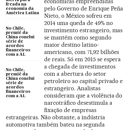
econômicas empreendidas
freada na
pelo Governo de Enrique Peña
economia da
América Latina
Nieto, o México sofreu em
2014 uma queda de 49% no
No Chile,
investimento estrangeiro, mas
premiê da
se mantém como segundo
China conclui
série de
maior destino latino-
acordos
financeiros
americano, com 71,92 bilhões
com a AL
de reais. Só em 2015 se espera
a chegada de investimentos
No Chile,
com a abertura do setor
premiê da
China conclui
petroleiro ao capital privado e
série de
estrangeiro. Analistas
acordos
financeiros
consideram que a violência do
com a AL
narcotráfico desestimula a
fixação de empresas
estrangeiras. Não obstante, a indústria
automotiva também bateu na segunda