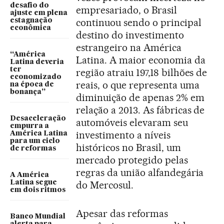
desafio do
empresariado, o Brasil
ajuste em plena
continuou sendo o principal
estagnação
econômica
destino do investimento
estrangeiro na América
“América
Latina. A maior economia da
Latina deveria
ter
região atraiu 197,18 bilhões de
economizado
reais, o que representa uma
na época de
bonança”
diminuição de apenas 2% em
relação a 2013. As fábricas de
Desaceleração
automóveis elevaram seu
empurra a
investimento a níveis
América Latina
para um ciclo
históricos no Brasil, um
de reformas
mercado protegido pelas
regras da união alfandegária
A América
Latina segue
do Mercosul.
em dois ritmos
Apesar das reformas
Banco Mundial
alerta para