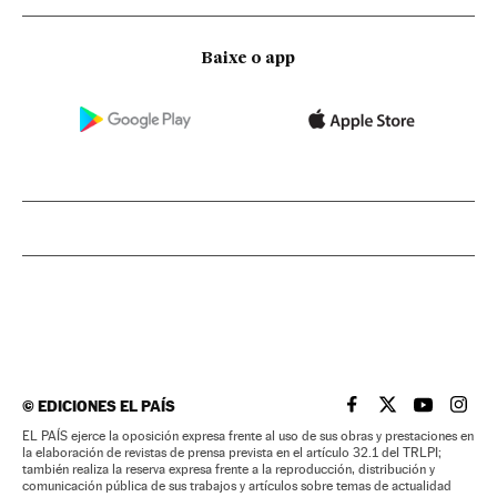
Baixe o app
©
EDICIONES EL PAÍS
EL PAÍS BRASIL EN
EL PAÍS BRASI
EL PAÍS B
EL PA
EL PAÍS ejerce la oposición expresa frente al uso de sus obras y prestaciones en
la elaboración de revistas de prensa prevista en el artículo 32.1 del TRLPI;
también realiza la reserva expresa frente a la reproducción, distribución y
comunicación pública de sus trabajos y artículos sobre temas de actualidad