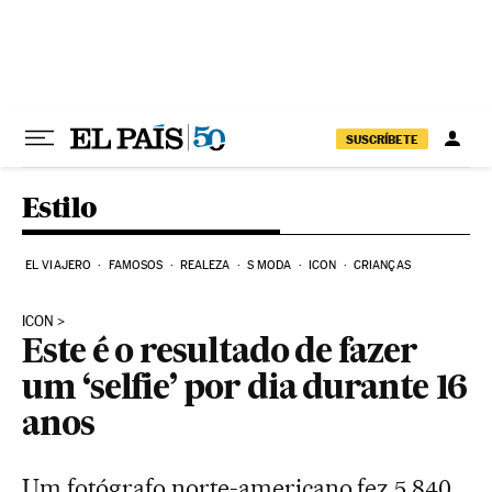
Pular para o conteúdo
SUSCRÍBETE
Estilo
EL VIAJERO
FAMOSOS
REALEZA
S MODA
ICON
CRIANÇAS
ICON
Este é o resultado de fazer
um ‘selfie’ por dia durante 16
anos
Um fotógrafo norte-americano fez 5.840