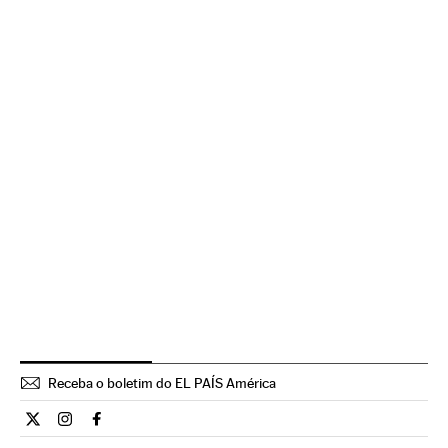
Receba o boletim do EL PAÍS América
Estilo El País Brasil en Twitter
Estilo El País Brasil en Instagram
Estilo El País Brasil en Facebook