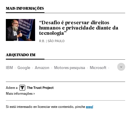
MAIS INFORMAÇÕES
“Desafio é preservar direitos
humanos e privacidade diante da
tecnologia”
R.B.
| SÃO PAULO
ARQUIVADO EM
IBM
Google
Amazon
Motores pesquisa
Microsoft
Tecnologia
Espanha
Informática
Ciência
Indústria
Tiendas online
Comércio eletrônico
Comércio
Adere a
Mais informações
Internet
Empresas
Economia
Telecomunicações
Comunicações
aquí
Si está interesado en licenciar este contenido, pinche