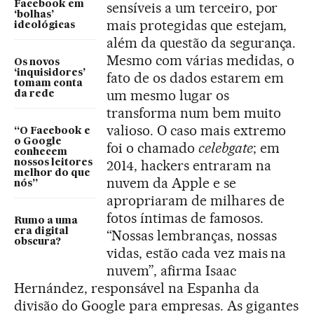
Facebook em
sensíveis a um terceiro, por
‘bolhas’
mais protegidas que estejam,
ideológicas
além da questão da segurança.
Mesmo com várias medidas, o
Os novos
‘inquisidores’
fato de os dados estarem em
tomam conta
um mesmo lugar os
da rede
transforma num bem muito
valioso. O caso mais extremo
“O Facebook e
o Google
foi o chamado
celebgate
; em
conhecem
2014, hackers entraram na
nossos leitores
melhor do que
nuvem da Apple e se
nós”
apropriaram de milhares de
fotos íntimas de famosos.
Rumo a uma
era digital
“Nossas lembranças, nossas
obscura?
vidas, estão cada vez mais na
nuvem”, afirma Isaac
Hernández, responsável na Espanha da
divisão do Google para empresas. As gigantes