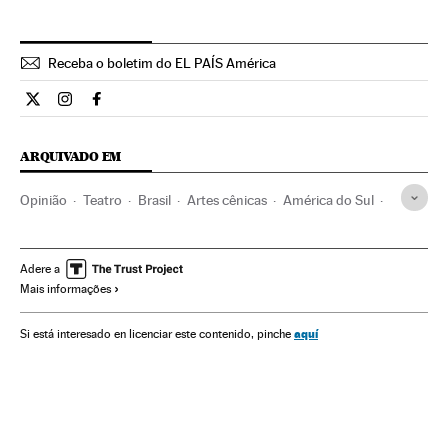
Receba o boletim do EL PAÍS América
Opiniao El País Brasil en Twitter
Opiniao El País Brasil en Instagram
Opiniao El País Brasil en Facebook
ARQUIVADO EM
Opinião
Teatro
Brasil
Artes cênicas
América do Sul
América Latina
Espetáculos
América
Carlos Granés
Escritores
Literatura
Gente
Cultura
Sociedade
Adere a
Mais informações
aquí
Si está interesado en licenciar este contenido, pinche