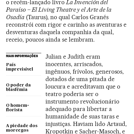
o recém-lançado livro
La Invención del
Paraíso
– El Living Theatre y el Arte de la
Osadía
(Taurus), no qual Carlos Granés
reconstrói com rigor e carinho as aventuras e
desventuras daquela companhia da qual,
receio, poucos ainda se lembram.
Julian e Judith eram
MAIS INFORMAÇÕES
inocentes, arriscados,
País
imprevisível
ingênuos, frívolos, generosos,
dotados de uma pitada de
loucura e acreditavam que o
O poder da
blasfêmia
teatro poderia ser o
instrumento revolucionário
O homem-
adequado para libertar a
florista
humanidade de suas taras e
injustiças. Haviam lido Artaud,
A piedade dos
Kropotkin e Sacher-Masoch, e
morcegos