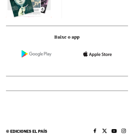
Baixe o app
©
EDICIONES EL PAÍS
EL PAÍS BRASIL EN
EL PAÍS BRASI
EL PAÍS B
EL PA