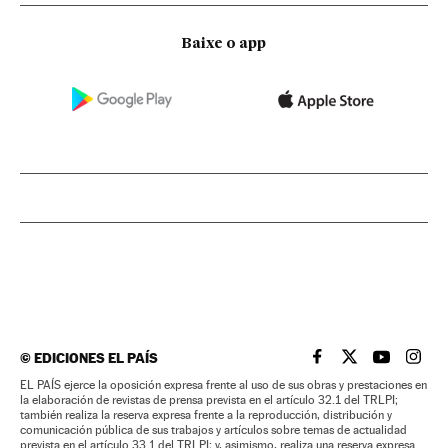
Baixe o app
©
EDICIONES EL PAÍS
EL PAÍS BRASIL EN
EL PAÍS BRASI
EL PAÍS B
EL PA
EL PAÍS ejerce la oposición expresa frente al uso de sus obras y prestaciones en
la elaboración de revistas de prensa prevista en el artículo 32.1 del TRLPI;
también realiza la reserva expresa frente a la reproducción, distribución y
comunicación pública de sus trabajos y artículos sobre temas de actualidad
prevista en el artículo 33.1 del TRLPI; y, asimismo, realiza una reserva expresa