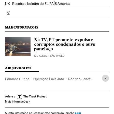
Receba o boletim do EL PAÍS América
Politica El País Brasil en Instagram
MAIS INFORMAÇÕES
Na TV, PT promete expulsar
corruptos condenados e ouve
panelaço
GIL ALESSI
| SÃO PAULO
ARQUIVADO EM
Eduardo Cunha
Operação Lava Jato
Rodrigo Janot
Caso Petrobras
Investigação policial
Subornos
Financiamento ilegal
Corrupção política
Adere a
Mais informações
Lavagem dinheiro
Petrobras
Polícia Federal
Escândalos políticos
Corrupção
aquí
Si está interesado en licenciar este contenido, pinche