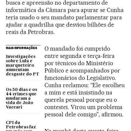
busca e apreensão no departamento de
informática da Câmara para apurar se Cunha
teria usado o seu mandato parlamentar para
ajudar a quadrilha que desviou bilhões de
reais da Petrobras.
O mandado foi cumprido
MAIS INFORMAÇÕES
entre segunda e terça-feira
Investigações
sobre Lula e
por técnicos do Ministério
marqueteiro
Público e acompanhados por
aumentam
desgaste do PT
funcionários do Legislativo.
Cunha reclamou: “Ele escolheu
Os 50 dias e os
a mim e está insistindo na
44 crimes que
querela pessoal porque eu o
mudaram a
vida de João
contestei. Virou um problema
Vaccari
pessoal dele comigo”, afirmou.
CPI da
Petrobras faz