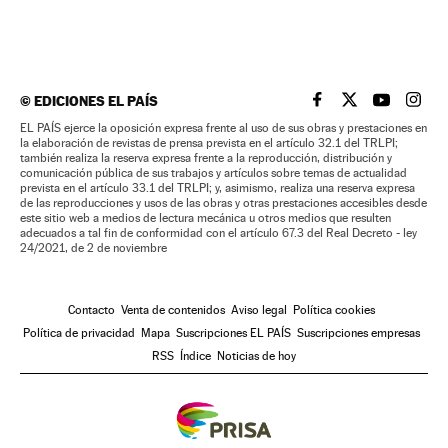
©
EDICIONES EL PAÍS
EL PAÍS BRASIL EN
EL PAÍS BRASI
EL PAÍS B
EL PA
EL PAÍS ejerce la oposición expresa frente al uso de sus obras y prestaciones en
la elaboración de revistas de prensa prevista en el artículo 32.1 del TRLPI;
también realiza la reserva expresa frente a la reproducción, distribución y
comunicación pública de sus trabajos y artículos sobre temas de actualidad
prevista en el artículo 33.1 del TRLPI; y, asimismo, realiza una reserva expresa
de las reproducciones y usos de las obras y otras prestaciones accesibles desde
este sitio web a medios de lectura mecánica u otros medios que resulten
adecuados a tal fin de conformidad con el artículo 67.3 del Real Decreto - ley
24/2021, de 2 de noviembre
Contacto
Venta de contenidos
Aviso legal
Política cookies
Política de privacidad
Mapa
Suscripciones EL PAÍS
Suscripciones empresas
RSS
Índice
Noticias de hoy