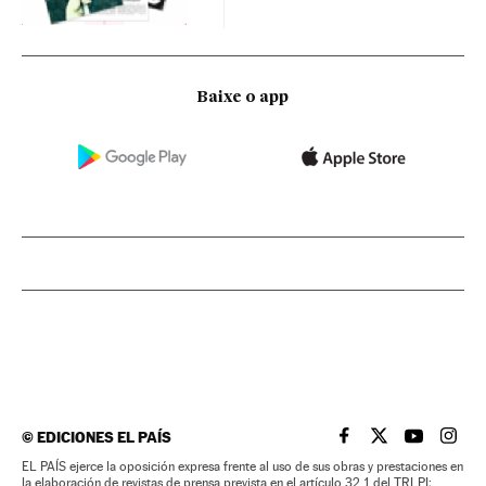
Baixe o app
©
EDICIONES EL PAÍS
EL PAÍS BRASIL EN
EL PAÍS BRASI
EL PAÍS B
EL PA
EL PAÍS ejerce la oposición expresa frente al uso de sus obras y prestaciones en
la elaboración de revistas de prensa prevista en el artículo 32.1 del TRLPI;