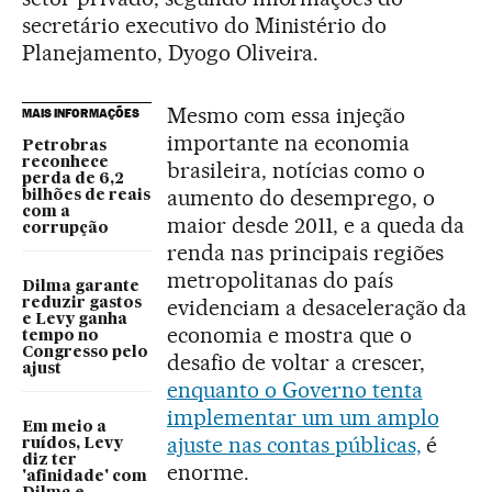
secretário executivo do Ministério do
Planejamento, Dyogo Oliveira.
Mesmo com essa injeção
MAIS INFORMAÇÕES
importante na economia
Petrobras
reconhece
brasileira, notícias como o
perda de 6,2
aumento do desemprego, o
bilhões de reais
com a
maior desde 2011, e a queda da
corrupção
renda nas principais regiões
metropolitanas do país
Dilma garante
evidenciam a desaceleração da
reduzir gastos
e Levy ganha
economia e mostra que o
tempo no
Congresso pelo
desafio de voltar a crescer,
ajust
enquanto o Governo tenta
implementar um um amplo
Em meio a
ajuste nas contas públicas,
é
ruídos, Levy
diz ter
enorme.
'afinidade' com