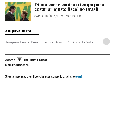
Dilma corre contra o tempo para
costurar ajuste fiscal no Brasil
CARLA JIMÉNEZ
/
H. M.
| SÃO PAULO
ARQUIVADO EM
Joaquim Levy
Desemprego
Brasil
América do Sul
América Latina
Emprego
América
Economia
Trabalho
Ministério Fazenda
Ministérios
Adere a
Mais informações
Governo Brasil
Governo
Administração Estado
Administração pública
Política
aquí
Si está interesado en licenciar este contenido, pinche